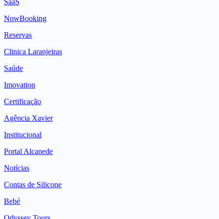
SaaS
NowBooking
Reservas
Clinica Laranjeiras
Saúde
Imovation
Certificação
Agência Xavier
Institucional
Portal Alcanede
Notícias
Contas de Silicone
Bebé
Odyssey Tours