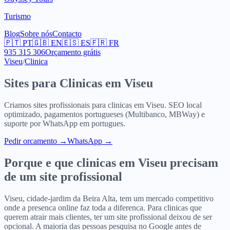
Turismo
Blog
Sobre nós
Contacto
🇵🇹
PT
🇬🇧
EN
🇪🇸
ES
🇫🇷
FR
935 315 306
Orçamento grátis
Viseu
/
Clinica
Sites para
Clinicas
em
Viseu
Criamos sites profissionais para
clinicas
em
Viseu
. SEO local
optimizado, pagamentos portugueses (Multibanco, MBWay) e
suporte por WhatsApp em portugues.
Pedir orcamento
→
WhatsApp →
Porque e que
clinicas
em
Viseu
precisam
de um site profissional
Viseu, cidade-jardim da Beira Alta, tem um mercado competitivo
onde a presenca online faz toda a diferenca. Para clinicas que
querem atrair mais clientes, ter um site profissional deixou de ser
opcional. A maioria das pessoas pesquisa no Google antes de