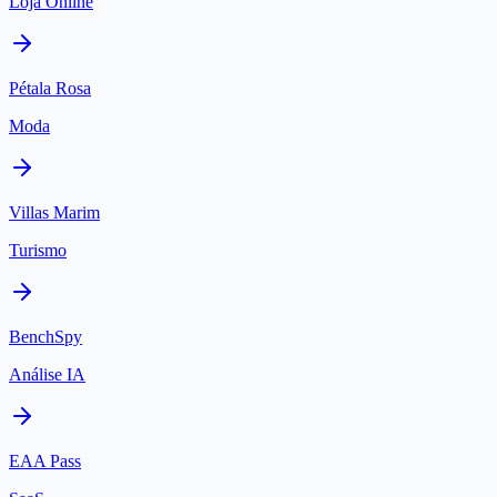
Loja Online
Pétala Rosa
Moda
Villas Marim
Turismo
BenchSpy
Análise IA
EAA Pass