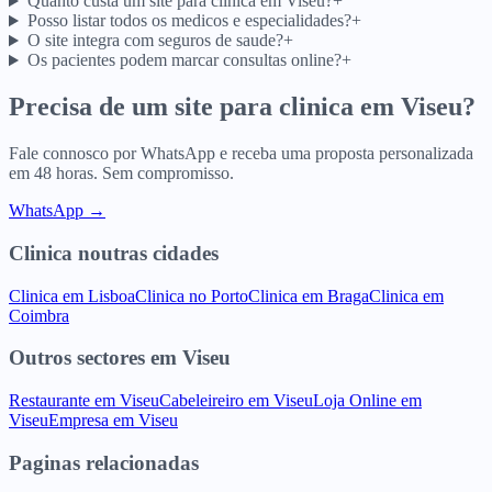
Quanto custa um site para clinica em Viseu?
+
Posso listar todos os medicos e especialidades?
+
O site integra com seguros de saude?
+
Os pacientes podem marcar consultas online?
+
Precisa de um site para
clinica
em
Viseu
?
Fale connosco por WhatsApp e receba uma proposta personalizada
em 48 horas. Sem compromisso.
WhatsApp →
Clinica
noutras cidades
Clinica
em
Lisboa
Clinica
no
Porto
Clinica
em
Braga
Clinica
em
Coimbra
Outros sectores
em
Viseu
Restaurante
em
Viseu
Cabeleireiro
em
Viseu
Loja Online
em
Viseu
Empresa
em
Viseu
Paginas relacionadas