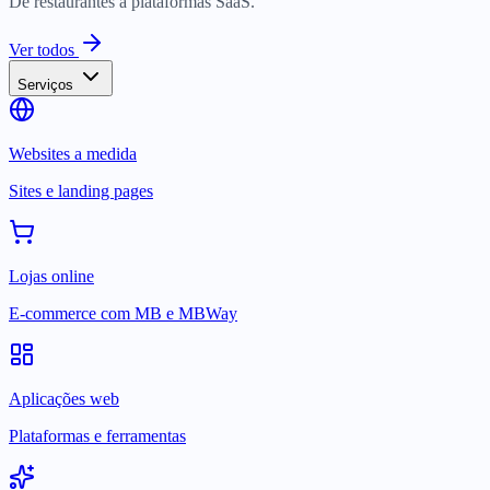
De restaurantes a plataformas SaaS.
Ver todos
Serviços
Websites a medida
Sites e landing pages
Lojas online
E-commerce com MB e MBWay
Aplicações web
Plataformas e ferramentas