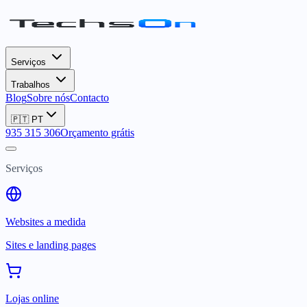
Serviços
Trabalhos
Blog
Sobre nós
Contacto
🇵🇹
PT
935 315 306
Orçamento grátis
Serviços
Websites a medida
Sites e landing pages
Lojas online