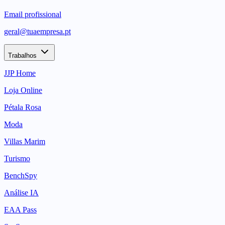
Email profissional
geral@tuaempresa.pt
Trabalhos
JJP Home
Loja Online
Pétala Rosa
Moda
Villas Marim
Turismo
BenchSpy
Análise IA
EAA Pass