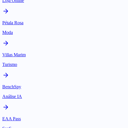
Loja Online
Pétala Rosa
Moda
Villas Marim
Turismo
BenchSpy
Análise IA
EAA Pass