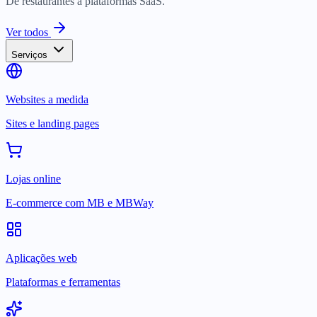
De restaurantes a plataformas SaaS.
Ver todos
Serviços
Websites a medida
Sites e landing pages
Lojas online
E-commerce com MB e MBWay
Aplicações web
Plataformas e ferramentas