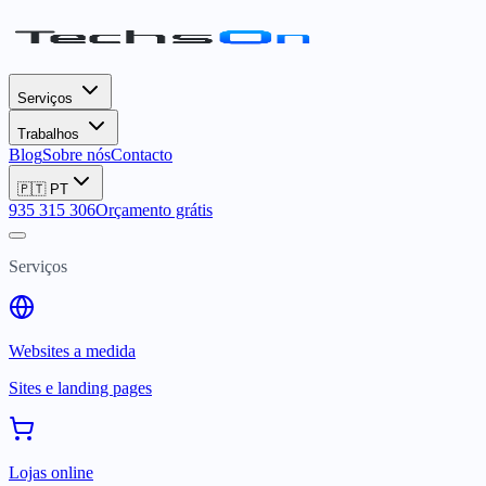
Serviços
Trabalhos
Blog
Sobre nós
Contacto
🇵🇹
PT
935 315 306
Orçamento grátis
Serviços
Websites a medida
Sites e landing pages
Lojas online