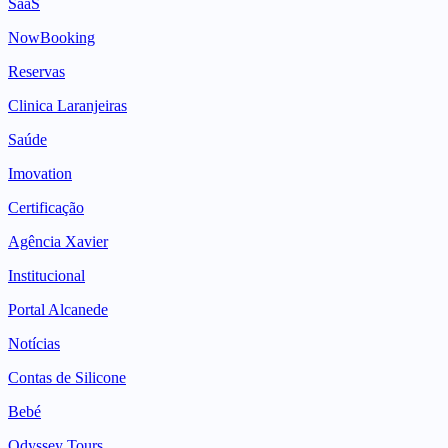
SaaS
NowBooking
Reservas
Clinica Laranjeiras
Saúde
Imovation
Certificação
Agência Xavier
Institucional
Portal Alcanede
Notícias
Contas de Silicone
Bebé
Odyssey Tours