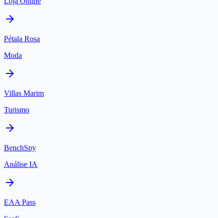
Loja Online
Pétala Rosa
Moda
Villas Marim
Turismo
BenchSpy
Análise IA
EAA Pass