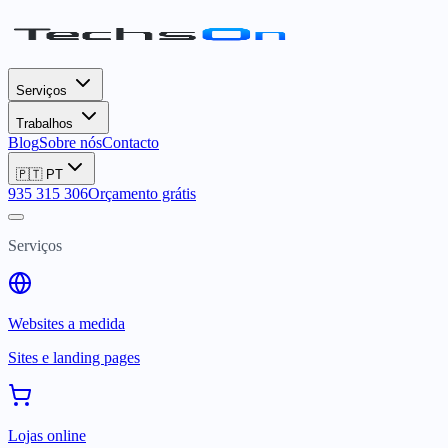
Serviços
Trabalhos
Blog
Sobre nós
Contacto
🇵🇹
PT
935 315 306
Orçamento grátis
Serviços
Websites a medida
Sites e landing pages
Lojas online