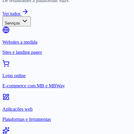
De restaurantes a plataformas SaaS.
Ver todos
Serviços
Websites a medida
Sites e landing pages
Lojas online
E-commerce com MB e MBWay
Aplicações web
Plataformas e ferramentas