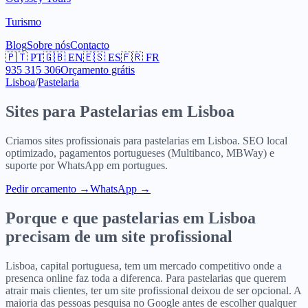
Turismo
Blog
Sobre nós
Contacto
🇵🇹
PT
🇬🇧
EN
🇪🇸
ES
🇫🇷
FR
935 315 306
Orçamento grátis
Lisboa
/
Pastelaria
Sites para
Pastelarias
em
Lisboa
Criamos sites profissionais para
pastelarias
em
Lisboa
. SEO local
optimizado, pagamentos portugueses (Multibanco, MBWay) e
suporte por WhatsApp em portugues.
Pedir orcamento
→
WhatsApp →
Porque e que
pastelarias
em
Lisboa
precisam de um site profissional
Lisboa, capital portuguesa, tem um mercado competitivo onde a
presenca online faz toda a diferenca. Para pastelarias que querem
atrair mais clientes, ter um site profissional deixou de ser opcional. A
maioria das pessoas pesquisa no Google antes de escolher qualquer