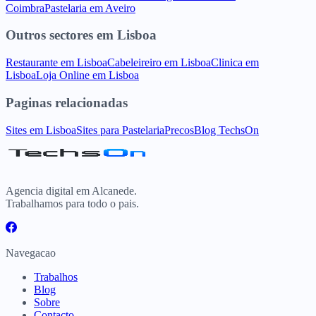
Coimbra
Pastelaria
em
Aveiro
Outros sectores
em
Lisboa
Restaurante
em
Lisboa
Cabeleireiro
em
Lisboa
Clinica
em
Lisboa
Loja Online
em
Lisboa
Paginas relacionadas
Sites
em
Lisboa
Sites para
Pastelaria
Precos
Blog TechsOn
Agencia digital em Alcanede.
Trabalhamos para todo o pais.
Navegacao
Trabalhos
Blog
Sobre
Contacto