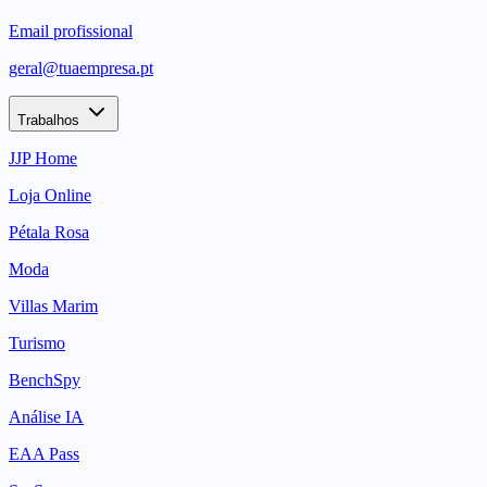
Email profissional
geral@tuaempresa.pt
Trabalhos
JJP Home
Loja Online
Pétala Rosa
Moda
Villas Marim
Turismo
BenchSpy
Análise IA
EAA Pass