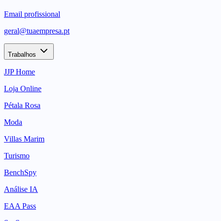
Email profissional
geral@tuaempresa.pt
Trabalhos
JJP Home
Loja Online
Pétala Rosa
Moda
Villas Marim
Turismo
BenchSpy
Análise IA
EAA Pass