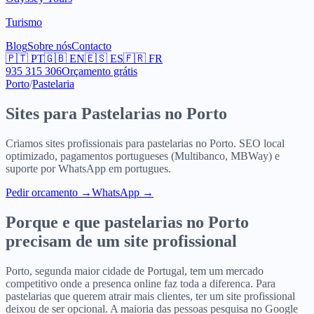
Turismo
Blog
Sobre nós
Contacto
🇵🇹
PT
🇬🇧
EN
🇪🇸
ES
🇫🇷
FR
935 315 306
Orçamento grátis
Porto
/
Pastelaria
Sites para
Pastelarias
no
Porto
Criamos sites profissionais para
pastelarias
no
Porto
. SEO local
optimizado, pagamentos portugueses (Multibanco, MBWay) e
suporte por WhatsApp em portugues.
Pedir orcamento
→
WhatsApp →
Porque e que
pastelarias
no
Porto
precisam de um site profissional
Porto, segunda maior cidade de Portugal, tem um mercado
competitivo onde a presenca online faz toda a diferenca. Para
pastelarias que querem atrair mais clientes, ter um site profissional
deixou de ser opcional. A maioria das pessoas pesquisa no Google