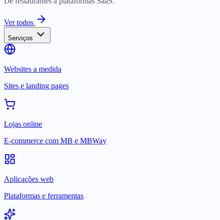
De restaurantes a plataformas SaaS.
Ver todos
Serviços
Websites a medida
Sites e landing pages
Lojas online
E-commerce com MB e MBWay
Aplicações web
Plataformas e ferramentas