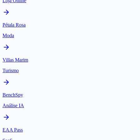
Loja Online
Pétala Rosa
Moda
Villas Marim
Turismo
BenchSpy
Análise IA
EAA Pass