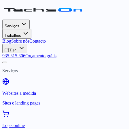
Serviços
Trabalhos
Blog
Sobre nós
Contacto
🇵🇹
PT
935 315 306
Orçamento grátis
Serviços
Websites a medida
Sites e landing pages
Lojas online