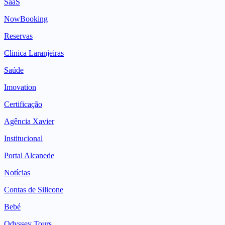
SaaS
NowBooking
Reservas
Clinica Laranjeiras
Saúde
Imovation
Certificação
Agência Xavier
Institucional
Portal Alcanede
Notícias
Contas de Silicone
Bebé
Odyssey Tours