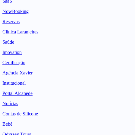
SaaS
NowBooking
Reservas
Clinica Laranjeiras
Saúde
Imovation
Certificação
Agência Xavier
Institucional
Portal Alcanede
Notícias
Contas de Silicone
Bebé
Odyssey Tours