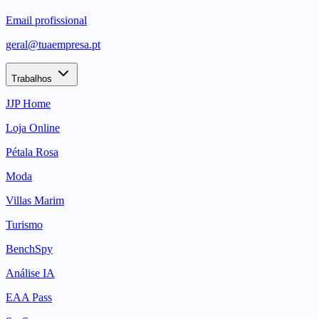
Email profissional
geral@tuaempresa.pt
Trabalhos
JJP Home
Loja Online
Pétala Rosa
Moda
Villas Marim
Turismo
BenchSpy
Análise IA
EAA Pass