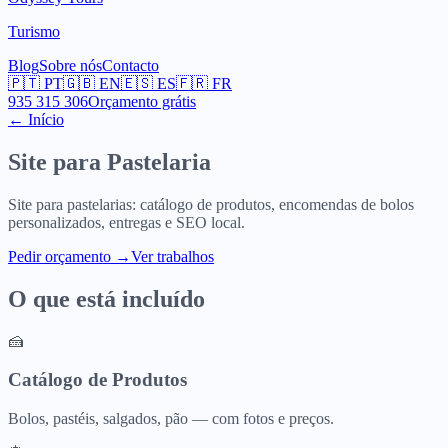
Turismo
Blog
Sobre nós
Contacto
🇵🇹
PT
🇬🇧
EN
🇪🇸
ES
🇫🇷
FR
935 315 306
Orçamento grátis
← Início
Site para
Pastelaria
Site para pastelarias: catálogo de produtos, encomendas de bolos
personalizados, entregas e SEO local.
Pedir orçamento
→
Ver trabalhos
O que está incluído
🍰
Catálogo de Produtos
Bolos, pastéis, salgados, pão — com fotos e preços.