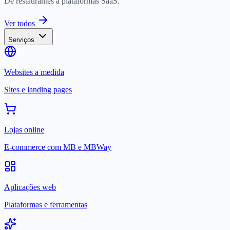
De restaurantes a plataformas SaaS.
Ver todos
Serviços
Websites a medida
Sites e landing pages
Lojas online
E-commerce com MB e MBWay
Aplicações web
Plataformas e ferramentas