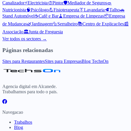
Canalizador
⚡
Electricista
🎨
Pintor
🛡️
Mediador de Seguros
🥗
Nutricionista
🧠
Psicólogo
💪
Fisioterapeuta
👔
Lavandaria
🥩
Talho
🚗
Stand Automóvel
☕
Café e Bar
🧹
Empresa de Limpezas
📦
Empresa
de Mudanças
🌿
Jardinagem
🔩
Serralheiro
📚
Centro de Explicações
📰
Associação
🏛️
Junta de Freguesia
Ver todos os sectores →
Páginas relacionadas
Sites para Restaurantes
Sites para Empresas
Blog TechsOn
Agencia digital em Alcanede.
Trabalhamos para todo o pais.
Navegacao
Trabalhos
Blog