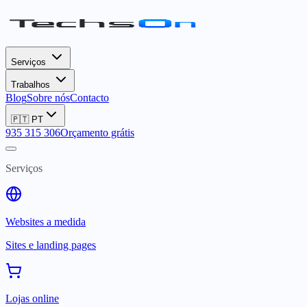
Serviços
Trabalhos
Blog
Sobre nós
Contacto
🇵🇹
PT
935 315 306
Orçamento grátis
Serviços
Websites a medida
Sites e landing pages
Lojas online