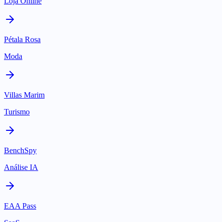
Loja Online
Pétala Rosa
Moda
Villas Marim
Turismo
BenchSpy
Análise IA
EAA Pass