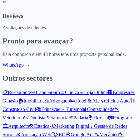
⭐
Reviews
Avaliações de clientes.
Pronto para avançar?
Fala connosco e em 48 horas tens uma proposta personalizada.
WhatsApp →
Outros sectores
📋
Restaurante
📅
Cabeleireiro
🩺
Clinica
🛒
Loja Online
🏢
Empresa
📅
Ginasio
🏠
Imobiliaria
⚖️
Advogado
🛏️
Hotel & AL
🔧
Oficina Auto
🏗️
Construcao Civil
📚
Educacao
🎫
Turismo
📊
Contabilidade
🐾
Veterinario
🦷
Dentista
💊
Farmacia
🥖
Padaria
💐
Florista
📷
Fotografo
🏛️
Arquitecto
💆
Estetica
🔍
Marketing Digital
📱
Gestão de Redes
Sociais
⚙️
Aplicação Web
🔍
SEO
🎯
Google Ads
🔧
Mecânico
🔧