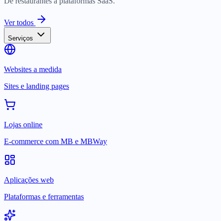
De restaurantes a plataformas SaaS.
Ver todos
Serviços
Websites a medida
Sites e landing pages
Lojas online
E-commerce com MB e MBWay
Aplicações web
Plataformas e ferramentas