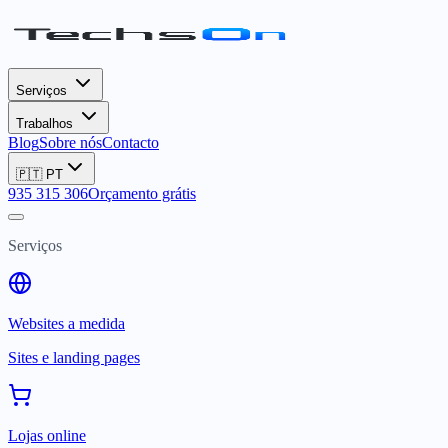
Serviços
Trabalhos
Blog
Sobre nós
Contacto
🇵🇹
PT
935 315 306
Orçamento grátis
Serviços
Websites a medida
Sites e landing pages
Lojas online