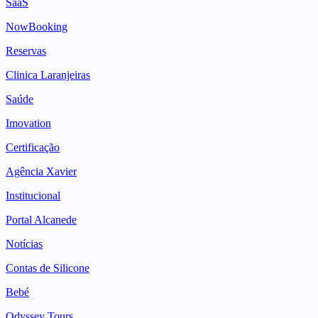
SaaS
NowBooking
Reservas
Clinica Laranjeiras
Saúde
Imovation
Certificação
Agência Xavier
Institucional
Portal Alcanede
Notícias
Contas de Silicone
Bebé
Odyssey Tours