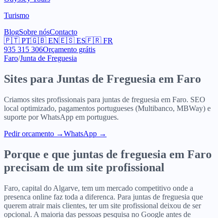
Turismo
Blog
Sobre nós
Contacto
🇵🇹
PT
🇬🇧
EN
🇪🇸
ES
🇫🇷
FR
935 315 306
Orçamento grátis
Faro
/
Junta de Freguesia
Sites para
Juntas de Freguesia
em
Faro
Criamos sites profissionais para
juntas de freguesia
em
Faro
. SEO
local optimizado, pagamentos portugueses (Multibanco, MBWay) e
suporte por WhatsApp em portugues.
Pedir orcamento
→
WhatsApp →
Porque e que
juntas de freguesia
em
Faro
precisam de um site profissional
Faro, capital do Algarve, tem um mercado competitivo onde a
presenca online faz toda a diferenca. Para juntas de freguesia que
querem atrair mais clientes, ter um site profissional deixou de ser
opcional. A maioria das pessoas pesquisa no Google antes de