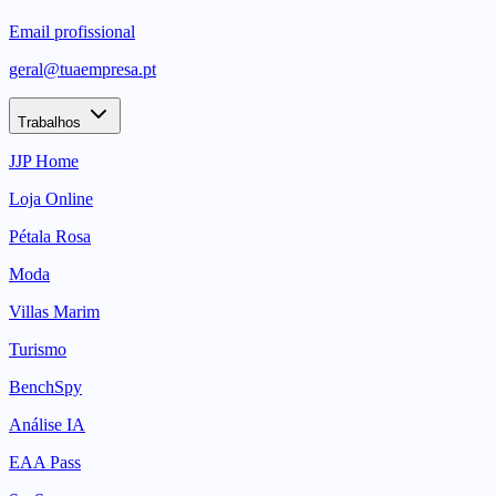
Email profissional
geral@tuaempresa.pt
Trabalhos
JJP Home
Loja Online
Pétala Rosa
Moda
Villas Marim
Turismo
BenchSpy
Análise IA
EAA Pass