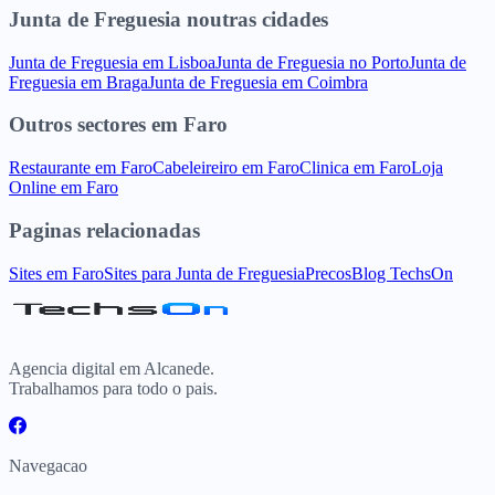
Junta de Freguesia
noutras cidades
Junta de Freguesia
em
Lisboa
Junta de Freguesia
no
Porto
Junta de
Freguesia
em
Braga
Junta de Freguesia
em
Coimbra
Outros sectores
em
Faro
Restaurante
em
Faro
Cabeleireiro
em
Faro
Clinica
em
Faro
Loja
Online
em
Faro
Paginas relacionadas
Sites
em
Faro
Sites para
Junta de Freguesia
Precos
Blog TechsOn
Agencia digital em Alcanede.
Trabalhamos para todo o pais.
Navegacao