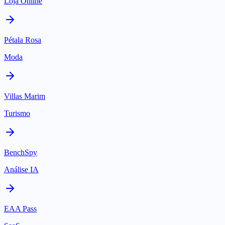
Loja Online
Pétala Rosa
Moda
Villas Marim
Turismo
BenchSpy
Análise IA
EAA Pass