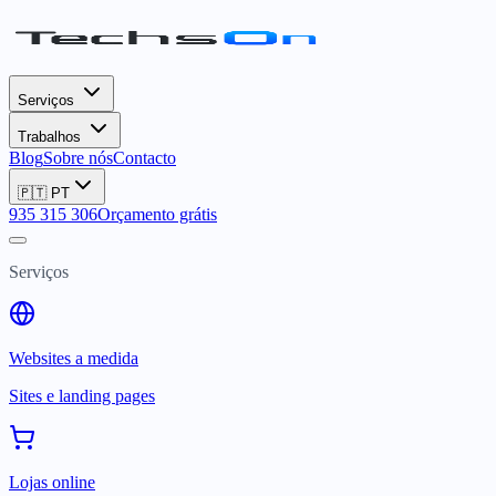
Serviços
Trabalhos
Blog
Sobre nós
Contacto
🇵🇹
PT
935 315 306
Orçamento grátis
Serviços
Websites a medida
Sites e landing pages
Lojas online