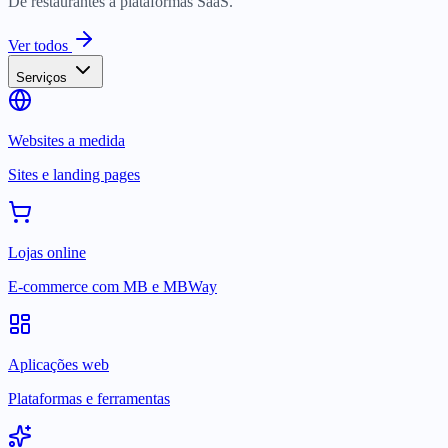
De restaurantes a plataformas SaaS.
Ver todos
Serviços
Websites a medida
Sites e landing pages
Lojas online
E-commerce com MB e MBWay
Aplicações web
Plataformas e ferramentas