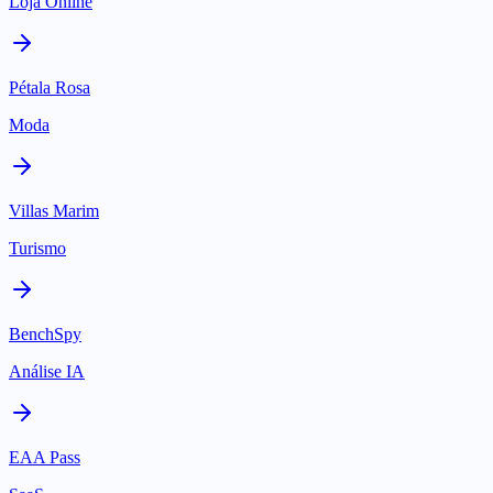
Loja Online
Pétala Rosa
Moda
Villas Marim
Turismo
BenchSpy
Análise IA
EAA Pass