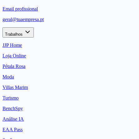
Email profissional
geral@tuaempresa.pt
Trabalhos
JJP Home
Loja Online
Pétala Rosa
Moda
Villas Marim
Turismo
BenchSpy
Análise IA
EAA Pass