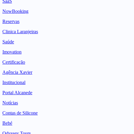
SaaS
NowBooking
Reservas
Clinica Laranjeiras
Saúde
Imovation
Certificação
Agência Xavier
Institucional
Portal Alcanede
Notícias
Contas de Silicone
Bebé
Odyssey Tours