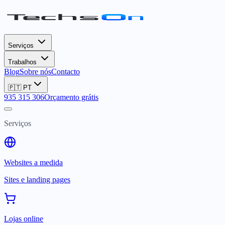
Serviços
Trabalhos
Blog
Sobre nós
Contacto
🇵🇹
PT
935 315 306
Orçamento grátis
Serviços
Websites a medida
Sites e landing pages
Lojas online