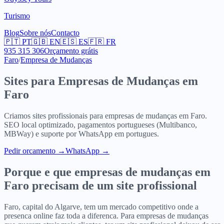
Turismo
Blog
Sobre nós
Contacto
🇵🇹
PT
🇬🇧
EN
🇪🇸
ES
🇫🇷
FR
935 315 306
Orçamento grátis
Faro
/
Empresa de Mudanças
Sites para
Empresas de Mudanças
em
Faro
Criamos sites profissionais para
empresas de mudanças
em
Faro
.
SEO local optimizado, pagamentos portugueses (Multibanco,
MBWay) e suporte por WhatsApp em portugues.
Pedir orcamento
→
WhatsApp →
Porque e que
empresas de mudanças
em
Faro
precisam de um site profissional
Faro, capital do Algarve, tem um mercado competitivo onde a
presenca online faz toda a diferenca. Para empresas de mudanças