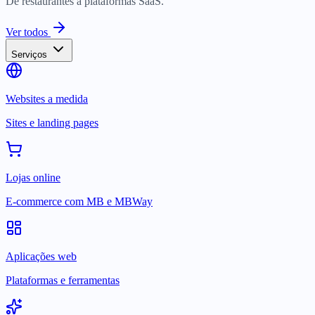
De restaurantes a plataformas SaaS.
Ver todos
Serviços
Websites a medida
Sites e landing pages
Lojas online
E-commerce com MB e MBWay
Aplicações web
Plataformas e ferramentas