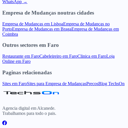
WhatsApp →
Empresa de Mudanças
noutras cidades
Empresa de Mudanças
em
Lisboa
Empresa de Mudanças
no
Porto
Empresa de Mudanças
em
Braga
Empresa de Mudanças
em
Coimbra
Outros sectores
em
Faro
Restaurante
em
Faro
Cabeleireiro
em
Faro
Clinica
em
Faro
Loja
Online
em
Faro
Paginas relacionadas
Sites
em
Faro
Sites para
Empresa de Mudanças
Precos
Blog TechsOn
Agencia digital em Alcanede.
Trabalhamos para todo o pais.