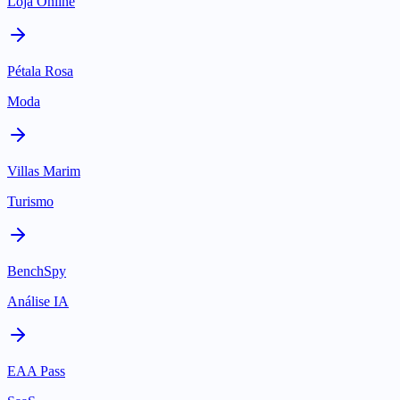
Loja Online
Pétala Rosa
Moda
Villas Marim
Turismo
BenchSpy
Análise IA
EAA Pass