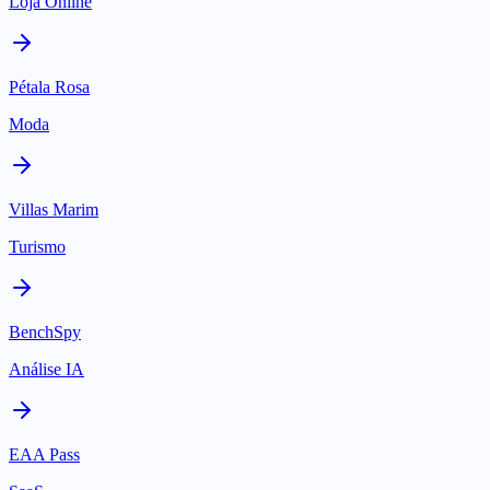
Loja Online
Pétala Rosa
Moda
Villas Marim
Turismo
BenchSpy
Análise IA
EAA Pass