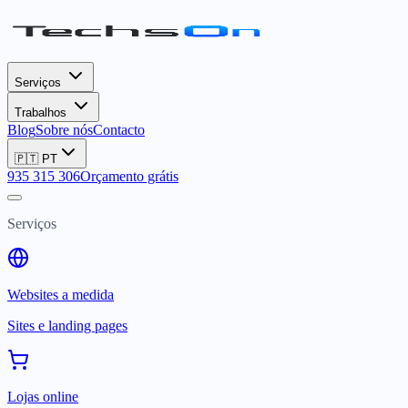
Serviços
Trabalhos
Blog
Sobre nós
Contacto
🇵🇹
PT
935 315 306
Orçamento grátis
Serviços
Websites a medida
Sites e landing pages
Lojas online