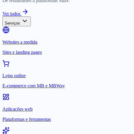
De restaurantes a plataformas SaaS.
Ver todos
Serviços
Websites a medida
Sites e landing pages
Lojas online
E-commerce com MB e MBWay
Aplicações web
Plataformas e ferramentas