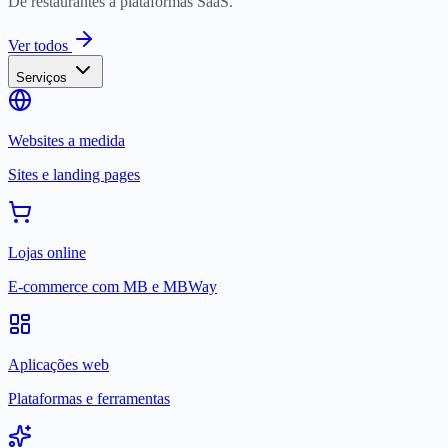
De restaurantes a plataformas SaaS.
Ver todos
Serviços
Websites a medida
Sites e landing pages
Lojas online
E-commerce com MB e MBWay
Aplicações web
Plataformas e ferramentas