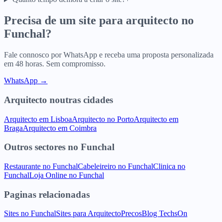
Precisa de um site para
arquitecto
no
Funchal
?
Fale connosco por WhatsApp e receba uma proposta personalizada
em 48 horas. Sem compromisso.
WhatsApp →
Arquitecto
noutras cidades
Arquitecto
em
Lisboa
Arquitecto
no
Porto
Arquitecto
em
Braga
Arquitecto
em
Coimbra
Outros sectores
no
Funchal
Restaurante
no
Funchal
Cabeleireiro
no
Funchal
Clinica
no
Funchal
Loja Online
no
Funchal
Paginas relacionadas
Sites
no
Funchal
Sites para
Arquitecto
Precos
Blog TechsOn