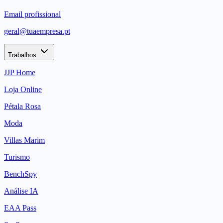
Email profissional
geral@tuaempresa.pt
Trabalhos
JJP Home
Loja Online
Pétala Rosa
Moda
Villas Marim
Turismo
BenchSpy
Análise IA
EAA Pass