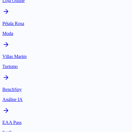
Loja Online
Pétala Rosa
Moda
Villas Marim
Turismo
BenchSpy
Análise IA
EAA Pass