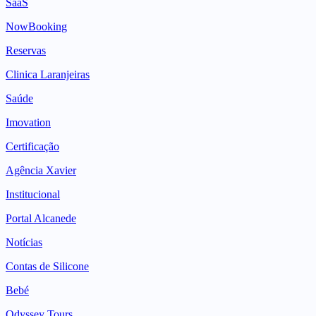
SaaS
NowBooking
Reservas
Clinica Laranjeiras
Saúde
Imovation
Certificação
Agência Xavier
Institucional
Portal Alcanede
Notícias
Contas de Silicone
Bebé
Odyssey Tours