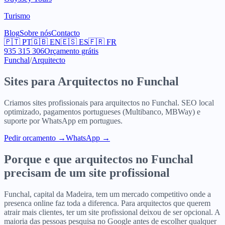
Turismo
Blog
Sobre nós
Contacto
🇵🇹
PT
🇬🇧
EN
🇪🇸
ES
🇫🇷
FR
935 315 306
Orçamento grátis
Funchal
/
Arquitecto
Sites para
Arquitectos
no
Funchal
Criamos sites profissionais para
arquitectos
no
Funchal
. SEO local
optimizado, pagamentos portugueses (Multibanco, MBWay) e
suporte por WhatsApp em portugues.
Pedir orcamento
→
WhatsApp →
Porque e que
arquitectos
no
Funchal
precisam de um site profissional
Funchal, capital da Madeira, tem um mercado competitivo onde a
presenca online faz toda a diferenca. Para arquitectos que querem
atrair mais clientes, ter um site profissional deixou de ser opcional. A
maioria das pessoas pesquisa no Google antes de escolher qualquer