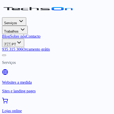
Serviços
Trabalhos
Blog
Sobre nós
Contacto
🇵🇹
PT
935 315 306
Orçamento grátis
Serviços
Websites a medida
Sites e landing pages
Lojas online