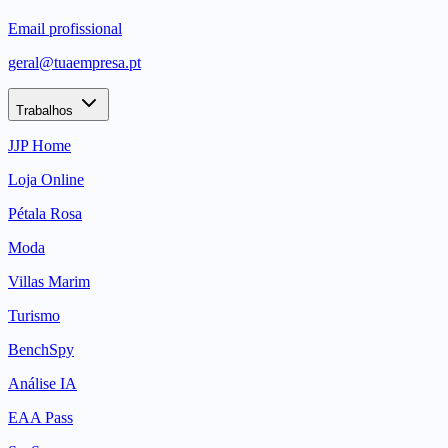
Email profissional
geral@tuaempresa.pt
Trabalhos
JJP Home
Loja Online
Pétala Rosa
Moda
Villas Marim
Turismo
BenchSpy
Análise IA
EAA Pass