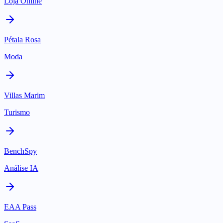
Loja Online
Pétala Rosa
Moda
Villas Marim
Turismo
BenchSpy
Análise IA
EAA Pass