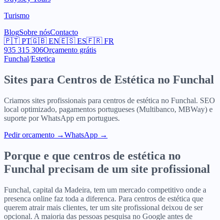
Turismo
Blog
Sobre nós
Contacto
🇵🇹
PT
🇬🇧
EN
🇪🇸
ES
🇫🇷
FR
935 315 306
Orçamento grátis
Funchal
/
Estetica
Sites para
Centros de Estética
no
Funchal
Criamos sites profissionais para
centros de estética
no
Funchal
. SEO
local optimizado, pagamentos portugueses (Multibanco, MBWay) e
suporte por WhatsApp em portugues.
Pedir orcamento
→
WhatsApp →
Porque e que
centros de estética
no
Funchal
precisam de um site profissional
Funchal, capital da Madeira, tem um mercado competitivo onde a
presenca online faz toda a diferenca. Para centros de estética que
querem atrair mais clientes, ter um site profissional deixou de ser
opcional. A maioria das pessoas pesquisa no Google antes de