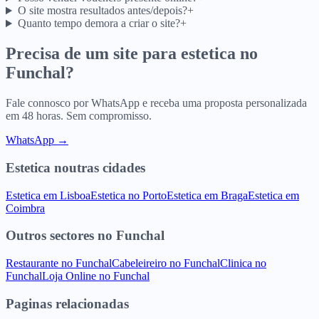
O site mostra resultados antes/depois?
+
Quanto tempo demora a criar o site?
+
Precisa de um site para
estetica
no
Funchal
?
Fale connosco por WhatsApp e receba uma proposta personalizada
em 48 horas. Sem compromisso.
WhatsApp →
Estetica
noutras cidades
Estetica
em
Lisboa
Estetica
no
Porto
Estetica
em
Braga
Estetica
em
Coimbra
Outros sectores
no
Funchal
Restaurante
no
Funchal
Cabeleireiro
no
Funchal
Clinica
no
Funchal
Loja Online
no
Funchal
Paginas relacionadas