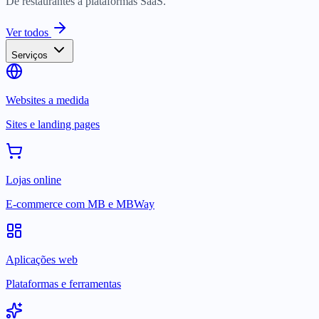
De restaurantes a plataformas SaaS.
Ver todos
Serviços
Websites a medida
Sites e landing pages
Lojas online
E-commerce com MB e MBWay
Aplicações web
Plataformas e ferramentas