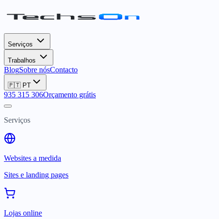
Serviços
Trabalhos
Blog
Sobre nós
Contacto
🇵🇹
PT
935 315 306
Orçamento grátis
Serviços
Websites a medida
Sites e landing pages
Lojas online