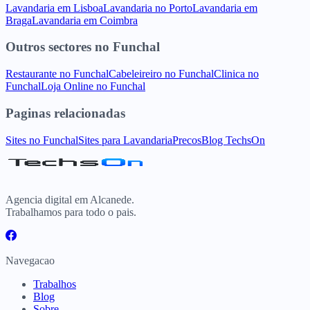
Lavandaria
em
Lisboa
Lavandaria
no
Porto
Lavandaria
em
Braga
Lavandaria
em
Coimbra
Outros sectores
no
Funchal
Restaurante
no
Funchal
Cabeleireiro
no
Funchal
Clinica
no
Funchal
Loja Online
no
Funchal
Paginas relacionadas
Sites
no
Funchal
Sites para
Lavandaria
Precos
Blog TechsOn
Agencia digital em Alcanede.
Trabalhamos para todo o pais.
Navegacao
Trabalhos
Blog
Sobre