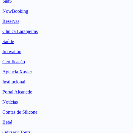
SaaS
NowBooking
Reservas
Clinica Laranjeiras
Saúde
Imovation
Certificação
Agência Xavier
Institucional
Portal Alcanede
Notícias
Contas de Silicone
Bebé
Odyssey Tours