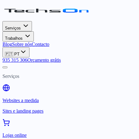
Serviços
Trabalhos
Blog
Sobre nós
Contacto
🇵🇹
PT
935 315 306
Orçamento grátis
Serviços
Websites a medida
Sites e landing pages
Lojas online