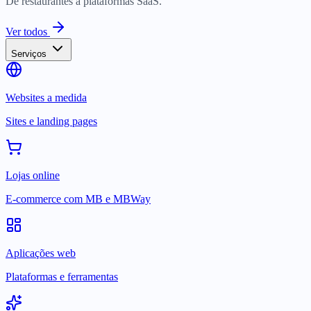
De restaurantes a plataformas SaaS.
Ver todos
Serviços
Websites a medida
Sites e landing pages
Lojas online
E-commerce com MB e MBWay
Aplicações web
Plataformas e ferramentas