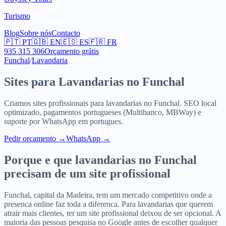
Turismo
Blog
Sobre nós
Contacto
🇵🇹
PT
🇬🇧
EN
🇪🇸
ES
🇫🇷
FR
935 315 306
Orçamento grátis
Funchal
/
Lavandaria
Sites para
Lavandarias
no
Funchal
Criamos sites profissionais para
lavandarias
no
Funchal
. SEO local
optimizado, pagamentos portugueses (Multibanco, MBWay) e
suporte por WhatsApp em portugues.
Pedir orcamento
→
WhatsApp →
Porque e que
lavandarias
no
Funchal
precisam de um site profissional
Funchal, capital da Madeira, tem um mercado competitivo onde a
presenca online faz toda a diferenca. Para lavandarias que querem
atrair mais clientes, ter um site profissional deixou de ser opcional. A
maioria das pessoas pesquisa no Google antes de escolher qualquer