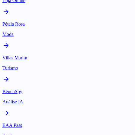
Loja Online
Pétala Rosa
Moda
Villas Marim
Turismo
BenchSpy
Análise IA
EAA Pass