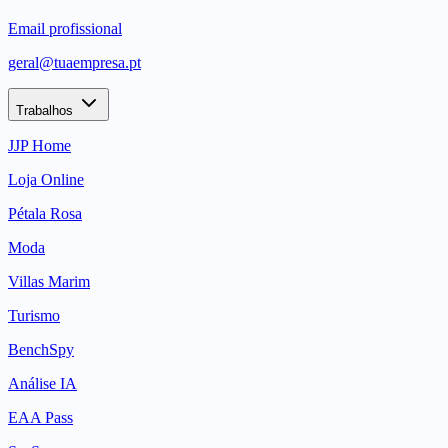
Email profissional
geral@tuaempresa.pt
Trabalhos
JJP Home
Loja Online
Pétala Rosa
Moda
Villas Marim
Turismo
BenchSpy
Análise IA
EAA Pass