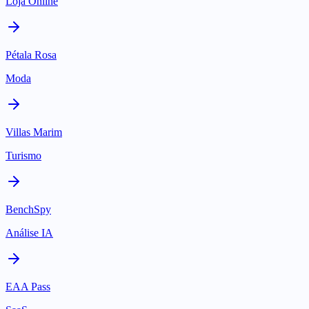
Loja Online
Pétala Rosa
Moda
Villas Marim
Turismo
BenchSpy
Análise IA
EAA Pass