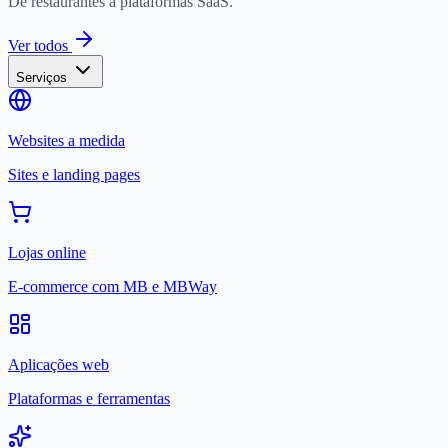
De restaurantes a plataformas SaaS.
Ver todos
Serviços
Websites a medida
Sites e landing pages
Lojas online
E-commerce com MB e MBWay
Aplicações web
Plataformas e ferramentas