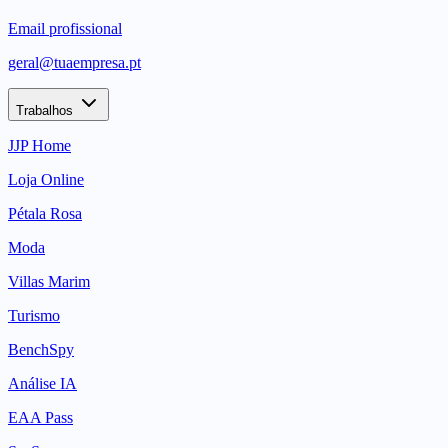
Email profissional
geral@tuaempresa.pt
Trabalhos
JJP Home
Loja Online
Pétala Rosa
Moda
Villas Marim
Turismo
BenchSpy
Análise IA
EAA Pass