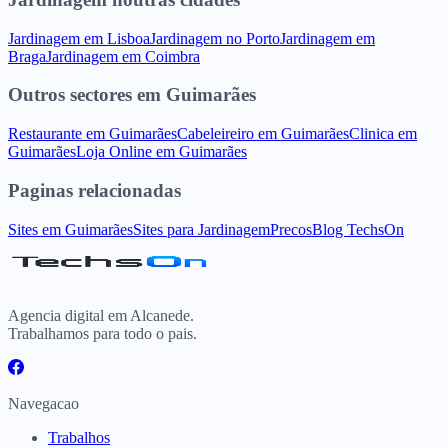
Jardinagem
em
Lisboa
Jardinagem
no
Porto
Jardinagem
em
Braga
Jardinagem
em
Coimbra
Outros sectores
em
Guimarães
Restaurante
em
Guimarães
Cabeleireiro
em
Guimarães
Clinica
em
Guimarães
Loja Online
em
Guimarães
Paginas relacionadas
Sites
em
Guimarães
Sites para
Jardinagem
Precos
Blog TechsOn
Agencia digital em Alcanede.
Trabalhamos para todo o pais.
Navegacao
Trabalhos