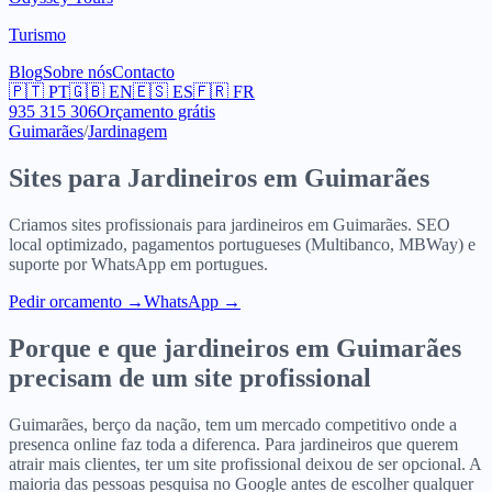
Turismo
Blog
Sobre nós
Contacto
🇵🇹
PT
🇬🇧
EN
🇪🇸
ES
🇫🇷
FR
935 315 306
Orçamento grátis
Guimarães
/
Jardinagem
Sites para
Jardineiros
em
Guimarães
Criamos sites profissionais para
jardineiros
em
Guimarães
. SEO
local optimizado, pagamentos portugueses (Multibanco, MBWay) e
suporte por WhatsApp em portugues.
Pedir orcamento
→
WhatsApp →
Porque e que
jardineiros
em
Guimarães
precisam de um site profissional
Guimarães, berço da nação, tem um mercado competitivo onde a
presenca online faz toda a diferenca. Para jardineiros que querem
atrair mais clientes, ter um site profissional deixou de ser opcional. A
maioria das pessoas pesquisa no Google antes de escolher qualquer