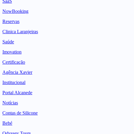
SaaS
NowBooking
Reservas
Clinica Laranjeiras
Saúde
Imovation
Certificação
Agência Xavier
Institucional
Portal Alcanede
Notícias
Contas de Silicone
Bebé
Odyssey Tours