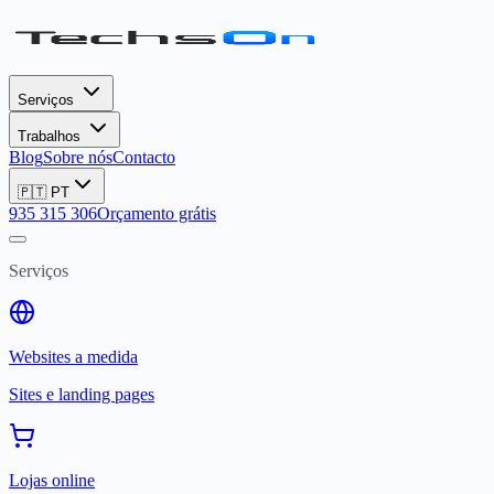
Serviços
Trabalhos
Blog
Sobre nós
Contacto
🇵🇹
PT
935 315 306
Orçamento grátis
Serviços
Websites a medida
Sites e landing pages
Lojas online