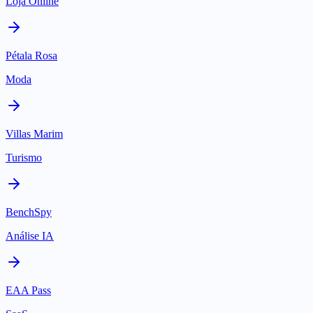
Loja Online
Pétala Rosa
Moda
Villas Marim
Turismo
BenchSpy
Análise IA
EAA Pass