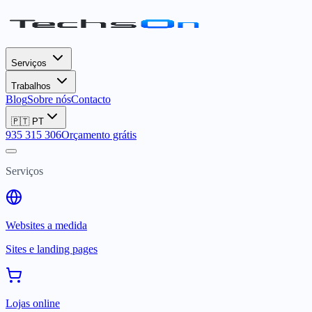
Serviços
Trabalhos
Blog
Sobre nós
Contacto
🇵🇹
PT
935 315 306
Orçamento grátis
Serviços
Websites a medida
Sites e landing pages
Lojas online