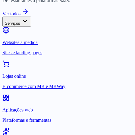
De restaurantes a plataformas SaaS.
Ver todos
Serviços
Websites a medida
Sites e landing pages
Lojas online
E-commerce com MB e MBWay
Aplicações web
Plataformas e ferramentas