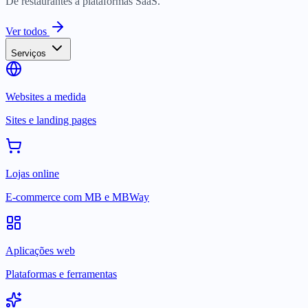
De restaurantes a plataformas SaaS.
Ver todos
Serviços
Websites a medida
Sites e landing pages
Lojas online
E-commerce com MB e MBWay
Aplicações web
Plataformas e ferramentas