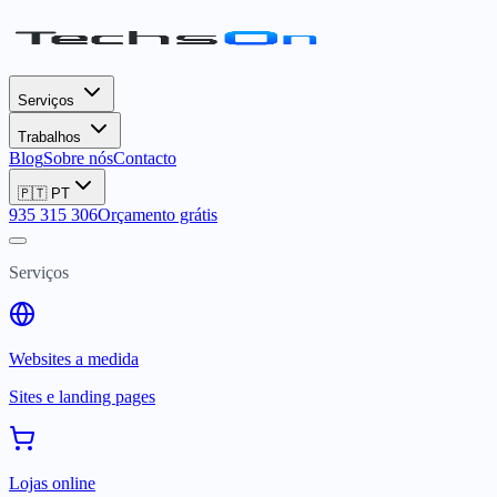
Serviços
Trabalhos
Blog
Sobre nós
Contacto
🇵🇹
PT
935 315 306
Orçamento grátis
Serviços
Websites a medida
Sites e landing pages
Lojas online