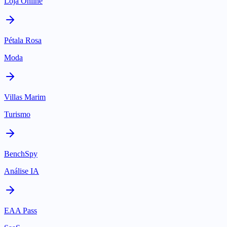
Loja Online
Pétala Rosa
Moda
Villas Marim
Turismo
BenchSpy
Análise IA
EAA Pass