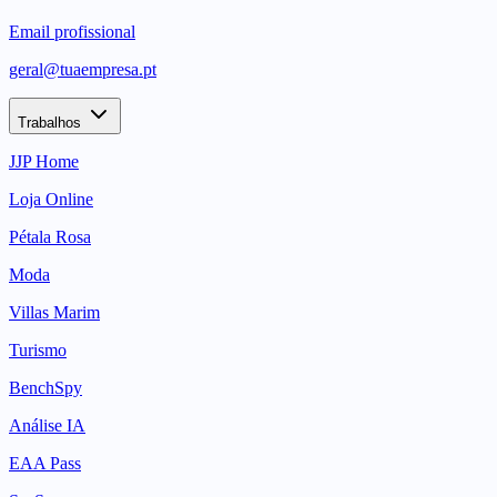
Email profissional
geral@tuaempresa.pt
Trabalhos
JJP Home
Loja Online
Pétala Rosa
Moda
Villas Marim
Turismo
BenchSpy
Análise IA
EAA Pass