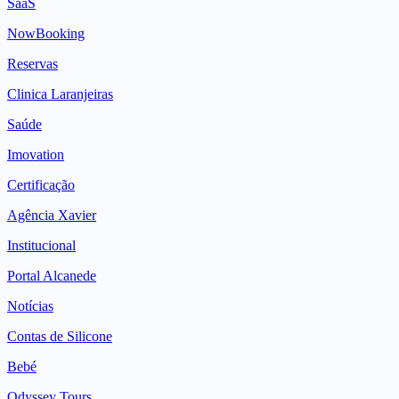
SaaS
NowBooking
Reservas
Clinica Laranjeiras
Saúde
Imovation
Certificação
Agência Xavier
Institucional
Portal Alcanede
Notícias
Contas de Silicone
Bebé
Odyssey Tours