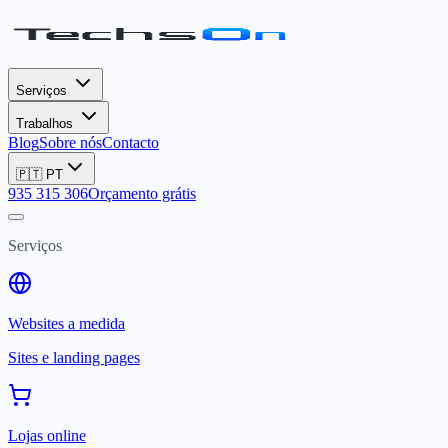
Serviços
Trabalhos
Blog
Sobre nós
Contacto
🇵🇹
PT
935 315 306
Orçamento grátis
Serviços
Websites a medida
Sites e landing pages
Lojas online