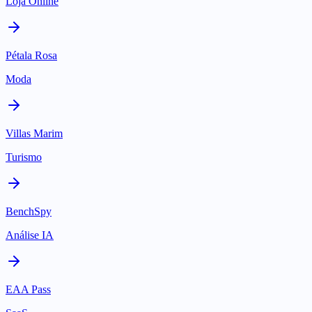
Loja Online
Pétala Rosa
Moda
Villas Marim
Turismo
BenchSpy
Análise IA
EAA Pass