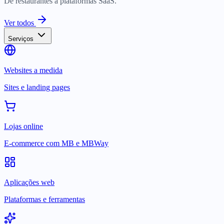
De restaurantes a plataformas SaaS.
Ver todos
Serviços
Websites a medida
Sites e landing pages
Lojas online
E-commerce com MB e MBWay
Aplicações web
Plataformas e ferramentas