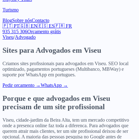
Turismo
Blog
Sobre nós
Contacto
🇵🇹
PT
🇬🇧
EN
🇪🇸
ES
🇫🇷
FR
935 315 306
Orçamento grátis
Viseu
/
Advogado
Sites para
Advogados
em
Viseu
Criamos sites profissionais para
advogados
em
Viseu
. SEO local
optimizado, pagamentos portugueses (Multibanco, MBWay) e
suporte por WhatsApp em portugues.
Pedir orcamento
→
WhatsApp →
Porque e que
advogados
em
Viseu
precisam de um site profissional
Viseu, cidade-jardim da Beira Alta, tem um mercado competitivo
onde a presenca online faz toda a diferenca. Para advogados que
querem atrair mais clientes, ter um site profissional deixou de ser
opcional. A maioria das pessoas pesquisa no Google antes de