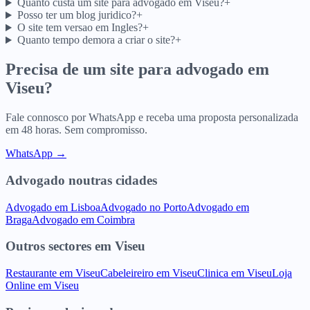
Quanto custa um site para advogado em Viseu?
+
Posso ter um blog juridico?
+
O site tem versao em Ingles?
+
Quanto tempo demora a criar o site?
+
Precisa de um site para
advogado
em
Viseu
?
Fale connosco por WhatsApp e receba uma proposta personalizada
em 48 horas. Sem compromisso.
WhatsApp →
Advogado
noutras cidades
Advogado
em
Lisboa
Advogado
no
Porto
Advogado
em
Braga
Advogado
em
Coimbra
Outros sectores
em
Viseu
Restaurante
em
Viseu
Cabeleireiro
em
Viseu
Clinica
em
Viseu
Loja
Online
em
Viseu