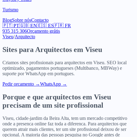
Turismo
Blog
Sobre nós
Contacto
🇵🇹
PT
🇬🇧
EN
🇪🇸
ES
🇫🇷
FR
935 315 306
Orçamento grátis
Viseu
/
Arquitecto
Sites para
Arquitectos
em
Viseu
Criamos sites profissionais para
arquitectos
em
Viseu
. SEO local
optimizado, pagamentos portugueses (Multibanco, MBWay) e
suporte por WhatsApp em portugues.
Pedir orcamento
→
WhatsApp →
Porque e que
arquitectos
em
Viseu
precisam de um site profissional
Viseu, cidade-jardim da Beira Alta, tem um mercado competitivo
onde a presenca online faz toda a diferenca. Para arquitectos que
querem atrair mais clientes, ter um site profissional deixou de ser
opcional. A maioria das pessoas pesquisa no Google antes de