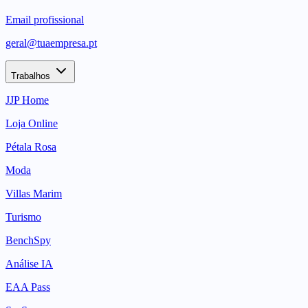
Email profissional
geral@tuaempresa.pt
Trabalhos
JJP Home
Loja Online
Pétala Rosa
Moda
Villas Marim
Turismo
BenchSpy
Análise IA
EAA Pass