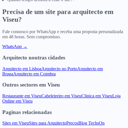
Precisa de um site para
arquitecto
em
Viseu
?
Fale connosco por WhatsApp e receba uma proposta personalizada
em 48 horas. Sem compromisso.
WhatsApp →
Arquitecto
noutras cidades
Arquitecto
em
Lisboa
Arquitecto
no
Porto
Arquitecto
em
Braga
Arquitecto
em
Coimbra
Outros sectores
em
Viseu
Restaurante
em
Viseu
Cabeleireiro
em
Viseu
Clinica
em
Viseu
Loja
Online
em
Viseu
Paginas relacionadas
Sites
em
Viseu
Sites para
Arquitecto
Precos
Blog TechsOn