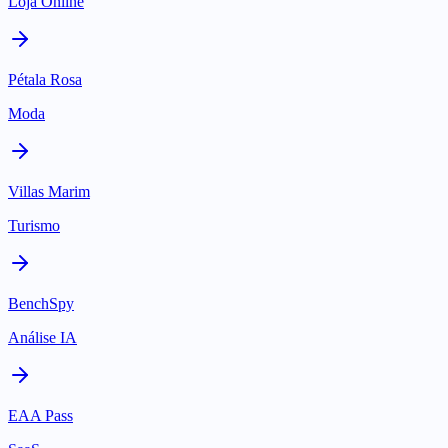
Loja Online
Pétala Rosa
Moda
Villas Marim
Turismo
BenchSpy
Análise IA
EAA Pass