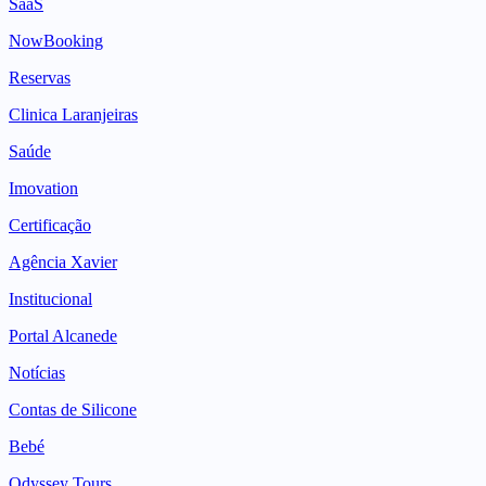
SaaS
NowBooking
Reservas
Clinica Laranjeiras
Saúde
Imovation
Certificação
Agência Xavier
Institucional
Portal Alcanede
Notícias
Contas de Silicone
Bebé
Odyssey Tours