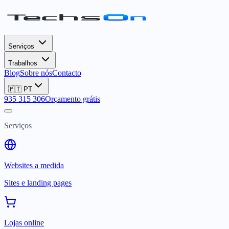
Serviços
Trabalhos
Blog
Sobre nós
Contacto
🇵🇹
PT
935 315 306
Orçamento grátis
Serviços
Websites a medida
Sites e landing pages
Lojas online