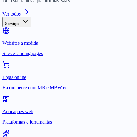
De restaurantes a plataformas SaaS.
Ver todos
Serviços
Websites a medida
Sites e landing pages
Lojas online
E-commerce com MB e MBWay
Aplicações web
Plataformas e ferramentas