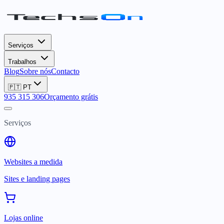
Serviços
Trabalhos
Blog
Sobre nós
Contacto
🇵🇹
PT
935 315 306
Orçamento grátis
Serviços
Websites a medida
Sites e landing pages
Lojas online