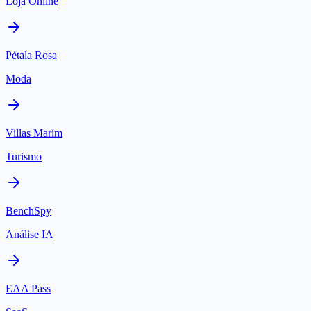
Loja Online
Pétala Rosa
Moda
Villas Marim
Turismo
BenchSpy
Análise IA
EAA Pass