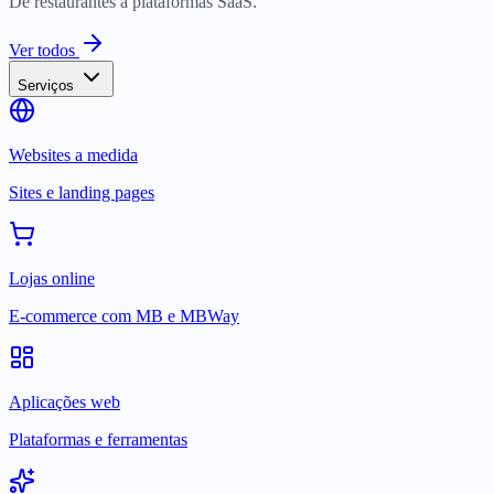
De restaurantes a plataformas SaaS.
Ver todos
Serviços
Websites a medida
Sites e landing pages
Lojas online
E-commerce com MB e MBWay
Aplicações web
Plataformas e ferramentas