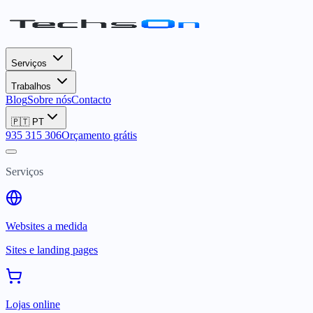
Serviços
Trabalhos
Blog
Sobre nós
Contacto
🇵🇹
PT
935 315 306
Orçamento grátis
Serviços
Websites a medida
Sites e landing pages
Lojas online