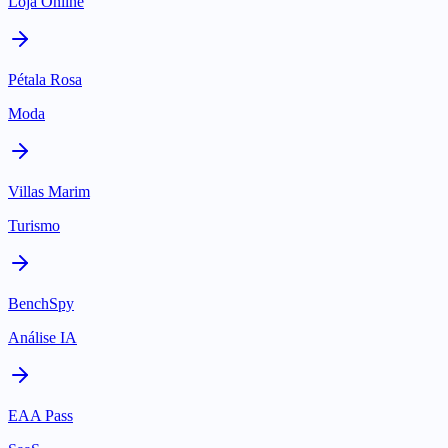
Loja Online
Pétala Rosa
Moda
Villas Marim
Turismo
BenchSpy
Análise IA
EAA Pass