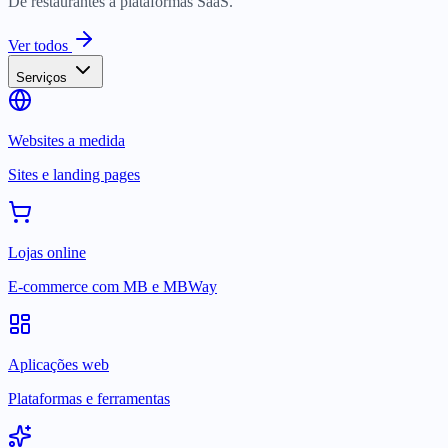
De restaurantes a plataformas SaaS.
Ver todos
Serviços
Websites a medida
Sites e landing pages
Lojas online
E-commerce com MB e MBWay
Aplicações web
Plataformas e ferramentas