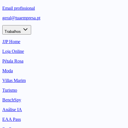
Email profissional
geral@tuaempresa.pt
Trabalhos
JJP Home
Loja Online
Pétala Rosa
Moda
Villas Marim
Turismo
BenchSpy
Análise IA
EAA Pass