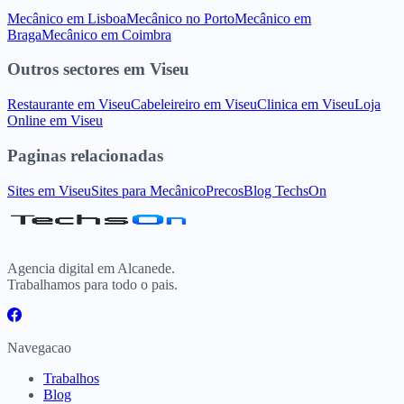
Mecânico
em
Lisboa
Mecânico
no
Porto
Mecânico
em
Braga
Mecânico
em
Coimbra
Outros sectores
em
Viseu
Restaurante
em
Viseu
Cabeleireiro
em
Viseu
Clinica
em
Viseu
Loja
Online
em
Viseu
Paginas relacionadas
Sites
em
Viseu
Sites para
Mecânico
Precos
Blog TechsOn
Agencia digital em Alcanede.
Trabalhamos para todo o pais.
Navegacao
Trabalhos
Blog