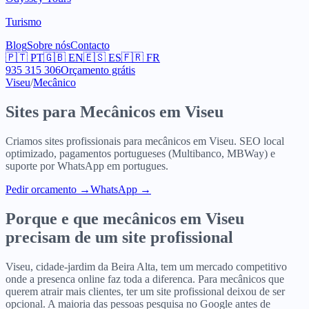
Turismo
Blog
Sobre nós
Contacto
🇵🇹
PT
🇬🇧
EN
🇪🇸
ES
🇫🇷
FR
935 315 306
Orçamento grátis
Viseu
/
Mecânico
Sites para
Mecânicos
em
Viseu
Criamos sites profissionais para
mecânicos
em
Viseu
. SEO local
optimizado, pagamentos portugueses (Multibanco, MBWay) e
suporte por WhatsApp em portugues.
Pedir orcamento
→
WhatsApp →
Porque e que
mecânicos
em
Viseu
precisam de um site profissional
Viseu, cidade-jardim da Beira Alta, tem um mercado competitivo
onde a presenca online faz toda a diferenca. Para mecânicos que
querem atrair mais clientes, ter um site profissional deixou de ser
opcional. A maioria das pessoas pesquisa no Google antes de