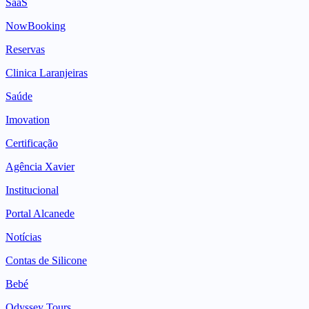
SaaS
NowBooking
Reservas
Clinica Laranjeiras
Saúde
Imovation
Certificação
Agência Xavier
Institucional
Portal Alcanede
Notícias
Contas de Silicone
Bebé
Odyssey Tours