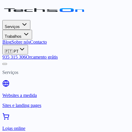
Serviços
Trabalhos
Blog
Sobre nós
Contacto
🇵🇹
PT
935 315 306
Orçamento grátis
Serviços
Websites a medida
Sites e landing pages
Lojas online