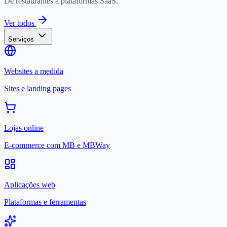
De restaurantes a plataformas SaaS.
Ver todos
Serviços
Websites a medida
Sites e landing pages
Lojas online
E-commerce com MB e MBWay
Aplicações web
Plataformas e ferramentas