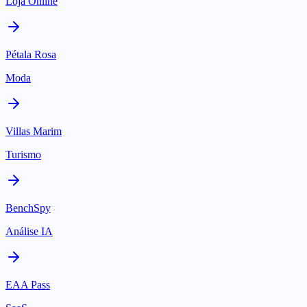
Loja Online
Pétala Rosa
Moda
Villas Marim
Turismo
BenchSpy
Análise IA
EAA Pass