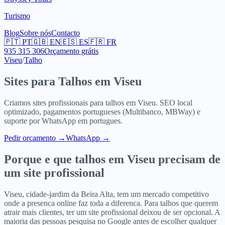
Turismo
Blog
Sobre nós
Contacto
🇵🇹
PT
🇬🇧
EN
🇪🇸
ES
🇫🇷
FR
935 315 306
Orçamento grátis
Viseu
/
Talho
Sites para
Talhos
em
Viseu
Criamos sites profissionais para
talhos
em
Viseu
. SEO local
optimizado, pagamentos portugueses (Multibanco, MBWay) e
suporte por WhatsApp em portugues.
Pedir orcamento
→
WhatsApp →
Porque e que
talhos
em
Viseu
precisam de
um site profissional
Viseu, cidade-jardim da Beira Alta, tem um mercado competitivo
onde a presenca online faz toda a diferenca. Para talhos que querem
atrair mais clientes, ter um site profissional deixou de ser opcional. A
maioria das pessoas pesquisa no Google antes de escolher qualquer