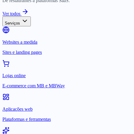
De restaurantes a plataformas SaaS.
Ver todos
Serviços
Websites a medida
Sites e landing pages
Lojas online
E-commerce com MB e MBWay
Aplicações web
Plataformas e ferramentas