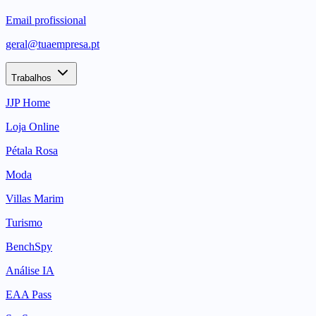
Email profissional
geral@tuaempresa.pt
Trabalhos
JJP Home
Loja Online
Pétala Rosa
Moda
Villas Marim
Turismo
BenchSpy
Análise IA
EAA Pass