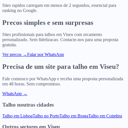
Sites rapidos carregam em menos de 2 segundos, essencial para
ranking no Google.
Precos simples e sem surpresas
Sites profissionais para
talhos
em
Viseu
com orcamento
personalizado. Sem fidelizacao. Contacte-nos para uma proposta
gratuita.
Ver precos
→
Falar por WhatsApp
Precisa de um site para
talho
em
Viseu
?
Fale connosco por WhatsApp e receba uma proposta personalizada
em 48 horas. Sem compromisso.
WhatsApp →
Talho
noutras cidades
Talho
em
Lisboa
Talho
no
Porto
Talho
em
Braga
Talho
em
Coimbra
Outros sectores
em
Viseu