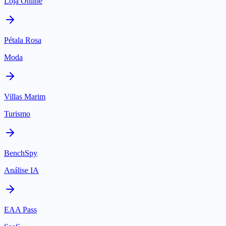
Loja Online
Pétala Rosa
Moda
Villas Marim
Turismo
BenchSpy
Análise IA
EAA Pass