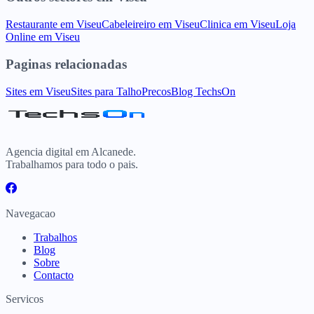
Restaurante
em
Viseu
Cabeleireiro
em
Viseu
Clinica
em
Viseu
Loja
Online
em
Viseu
Paginas relacionadas
Sites
em
Viseu
Sites para
Talho
Precos
Blog TechsOn
Agencia digital em Alcanede.
Trabalhamos para todo o pais.
Navegacao
Trabalhos
Blog
Sobre
Contacto
Servicos