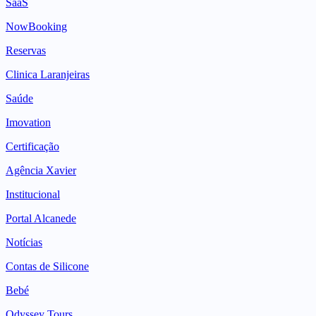
SaaS
NowBooking
Reservas
Clinica Laranjeiras
Saúde
Imovation
Certificação
Agência Xavier
Institucional
Portal Alcanede
Notícias
Contas de Silicone
Bebé
Odyssey Tours