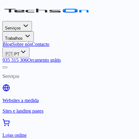
Serviços
Trabalhos
Blog
Sobre nós
Contacto
🇵🇹
PT
935 315 306
Orçamento grátis
Serviços
Websites a medida
Sites e landing pages
Lojas online