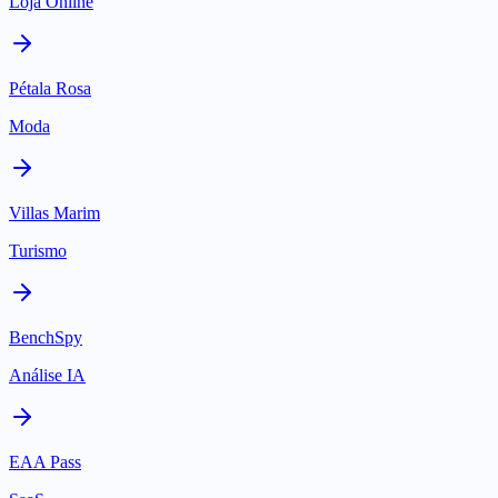
Loja Online
Pétala Rosa
Moda
Villas Marim
Turismo
BenchSpy
Análise IA
EAA Pass