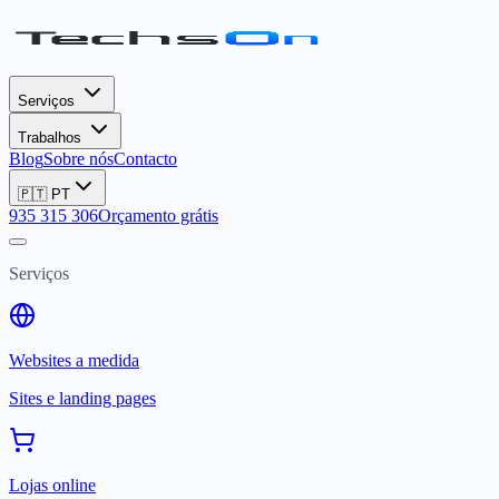
Serviços
Trabalhos
Blog
Sobre nós
Contacto
🇵🇹
PT
935 315 306
Orçamento grátis
Serviços
Websites a medida
Sites e landing pages
Lojas online