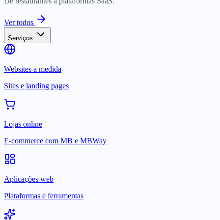
De restaurantes a plataformas SaaS.
Ver todos
Serviços
Websites a medida
Sites e landing pages
Lojas online
E-commerce com MB e MBWay
Aplicações web
Plataformas e ferramentas