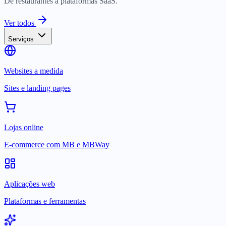
De restaurantes a plataformas SaaS.
Ver todos
Serviços
Websites a medida
Sites e landing pages
Lojas online
E-commerce com MB e MBWay
Aplicações web
Plataformas e ferramentas