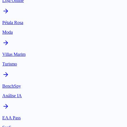
Loja Online
Pétala Rosa
Moda
Villas Marim
Turismo
BenchSpy
Análise IA
EAA Pass