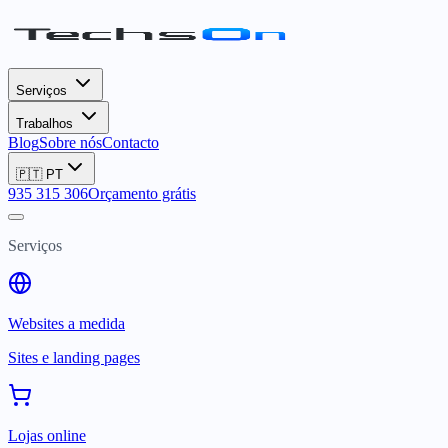
Serviços
Trabalhos
Blog
Sobre nós
Contacto
🇵🇹
PT
935 315 306
Orçamento grátis
Serviços
Websites a medida
Sites e landing pages
Lojas online