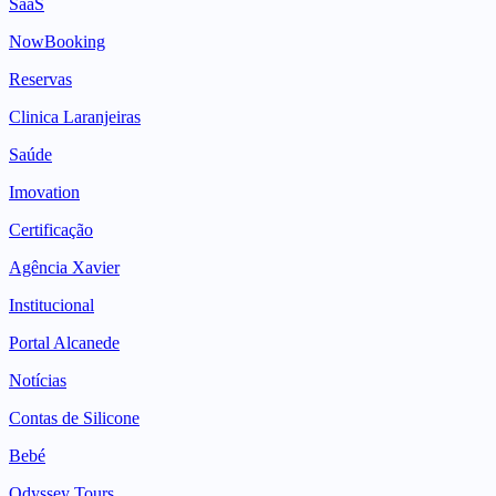
SaaS
NowBooking
Reservas
Clinica Laranjeiras
Saúde
Imovation
Certificação
Agência Xavier
Institucional
Portal Alcanede
Notícias
Contas de Silicone
Bebé
Odyssey Tours