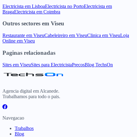
Electricista
em
Lisboa
Electricista
no
Porto
Electricista
em
Braga
Electricista
em
Coimbra
Outros sectores
em
Viseu
Restaurante
em
Viseu
Cabeleireiro
em
Viseu
Clinica
em
Viseu
Loja
Online
em
Viseu
Paginas relacionadas
Sites
em
Viseu
Sites para
Electricista
Precos
Blog TechsOn
Agencia digital em Alcanede.
Trabalhamos para todo o pais.
Navegacao
Trabalhos
Blog