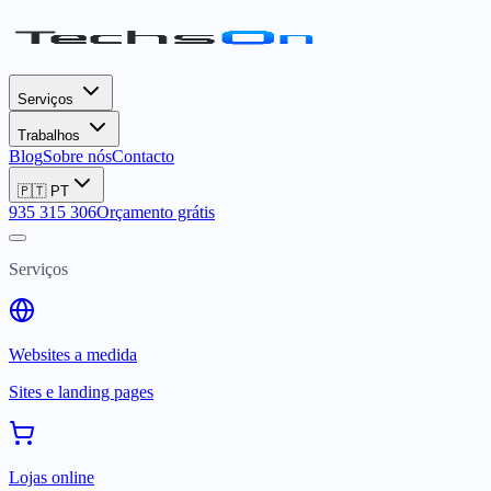
Serviços
Trabalhos
Blog
Sobre nós
Contacto
🇵🇹
PT
935 315 306
Orçamento grátis
Serviços
Websites a medida
Sites e landing pages
Lojas online