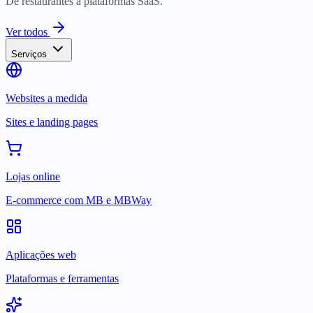
De restaurantes a plataformas SaaS.
Ver todos
Serviços
Websites a medida
Sites e landing pages
Lojas online
E-commerce com MB e MBWay
Aplicações web
Plataformas e ferramentas