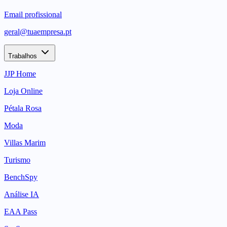
Email profissional
geral@tuaempresa.pt
Trabalhos
JJP Home
Loja Online
Pétala Rosa
Moda
Villas Marim
Turismo
BenchSpy
Análise IA
EAA Pass