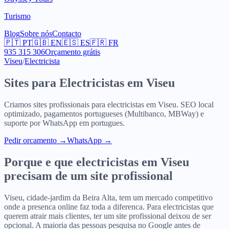
Turismo
Blog
Sobre nós
Contacto
🇵🇹
PT
🇬🇧
EN
🇪🇸
ES
🇫🇷
FR
935 315 306
Orçamento grátis
Viseu
/
Electricista
Sites para
Electricistas
em
Viseu
Criamos sites profissionais para
electricistas
em
Viseu
. SEO local
optimizado, pagamentos portugueses (Multibanco, MBWay) e
suporte por WhatsApp em portugues.
Pedir orcamento
→
WhatsApp →
Porque e que
electricistas
em
Viseu
precisam de um site profissional
Viseu, cidade-jardim da Beira Alta, tem um mercado competitivo
onde a presenca online faz toda a diferenca. Para electricistas que
querem atrair mais clientes, ter um site profissional deixou de ser
opcional. A maioria das pessoas pesquisa no Google antes de