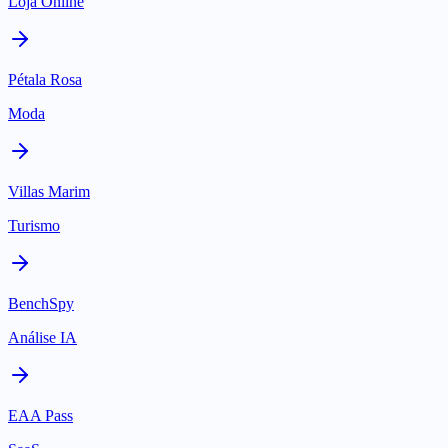
Loja Online
Pétala Rosa
Moda
Villas Marim
Turismo
BenchSpy
Análise IA
EAA Pass