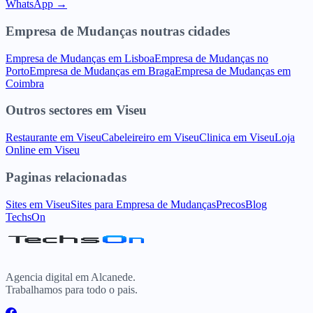
WhatsApp →
Empresa de Mudanças
noutras cidades
Empresa de Mudanças
em
Lisboa
Empresa de Mudanças
no
Porto
Empresa de Mudanças
em
Braga
Empresa de Mudanças
em
Coimbra
Outros sectores
em
Viseu
Restaurante
em
Viseu
Cabeleireiro
em
Viseu
Clinica
em
Viseu
Loja
Online
em
Viseu
Paginas relacionadas
Sites
em
Viseu
Sites para
Empresa de Mudanças
Precos
Blog
TechsOn
Agencia digital em Alcanede.
Trabalhamos para todo o pais.