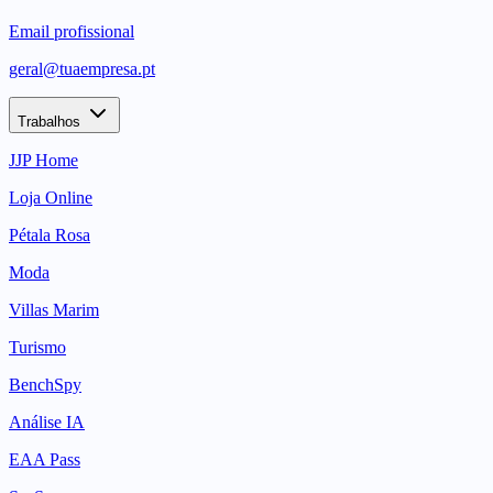
Email profissional
geral@tuaempresa.pt
Trabalhos
JJP Home
Loja Online
Pétala Rosa
Moda
Villas Marim
Turismo
BenchSpy
Análise IA
EAA Pass