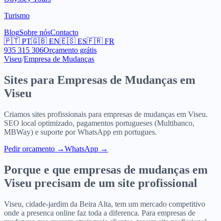
Turismo
Blog
Sobre nós
Contacto
🇵🇹
PT
🇬🇧
EN
🇪🇸
ES
🇫🇷
FR
935 315 306
Orçamento grátis
Viseu
/
Empresa de Mudanças
Sites para
Empresas de Mudanças
em
Viseu
Criamos sites profissionais para
empresas de mudanças
em
Viseu
.
SEO local optimizado, pagamentos portugueses (Multibanco,
MBWay) e suporte por WhatsApp em portugues.
Pedir orcamento
→
WhatsApp →
Porque e que
empresas de mudanças
em
Viseu
precisam de um site profissional
Viseu, cidade-jardim da Beira Alta, tem um mercado competitivo
onde a presenca online faz toda a diferenca. Para empresas de