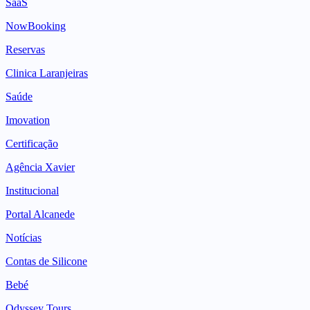
SaaS
NowBooking
Reservas
Clinica Laranjeiras
Saúde
Imovation
Certificação
Agência Xavier
Institucional
Portal Alcanede
Notícias
Contas de Silicone
Bebé
Odyssey Tours