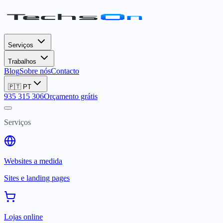
Serviços
Trabalhos
Blog
Sobre nós
Contacto
🇵🇹
PT
935 315 306
Orçamento grátis
Serviços
Websites a medida
Sites e landing pages
Lojas online