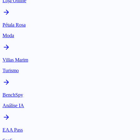
Loja Online
Pétala Rosa
Moda
Villas Marim
Turismo
BenchSpy
Análise IA
EAA Pass