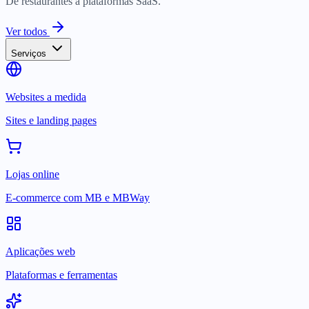
De restaurantes a plataformas SaaS.
Ver todos
Serviços
Websites a medida
Sites e landing pages
Lojas online
E-commerce com MB e MBWay
Aplicações web
Plataformas e ferramentas