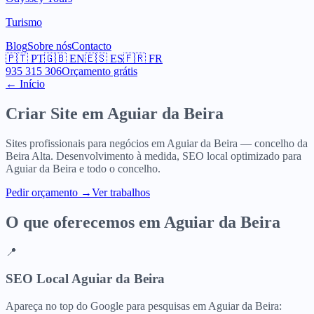
Turismo
Blog
Sobre nós
Contacto
🇵🇹
PT
🇬🇧
EN
🇪🇸
ES
🇫🇷
FR
935 315 306
Orçamento grátis
← Início
Criar Site em
Aguiar da Beira
Sites profissionais para negócios em Aguiar da Beira — concelho da
Beira Alta. Desenvolvimento à medida, SEO local optimizado para
Aguiar da Beira e todo o concelho.
Pedir orçamento
→
Ver trabalhos
O que oferecemos em
Aguiar da Beira
📍
SEO Local Aguiar da Beira
Apareça no top do Google para pesquisas em Aguiar da Beira: