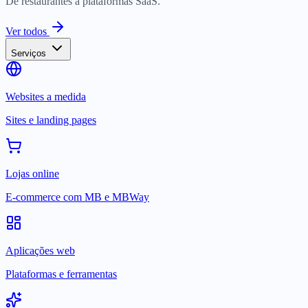
De restaurantes a plataformas SaaS.
Ver todos
Serviços
Websites a medida
Sites e landing pages
Lojas online
E-commerce com MB e MBWay
Aplicações web
Plataformas e ferramentas