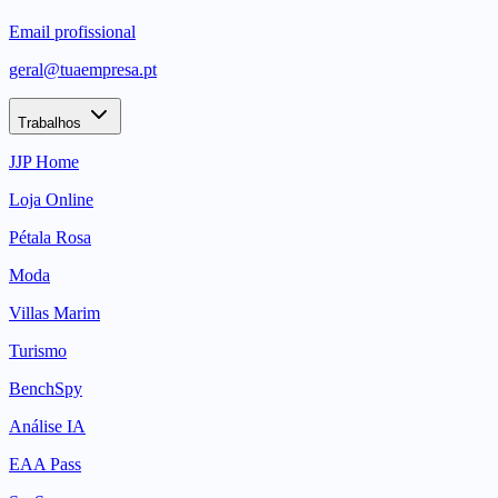
Email profissional
geral@tuaempresa.pt
Trabalhos
JJP Home
Loja Online
Pétala Rosa
Moda
Villas Marim
Turismo
BenchSpy
Análise IA
EAA Pass