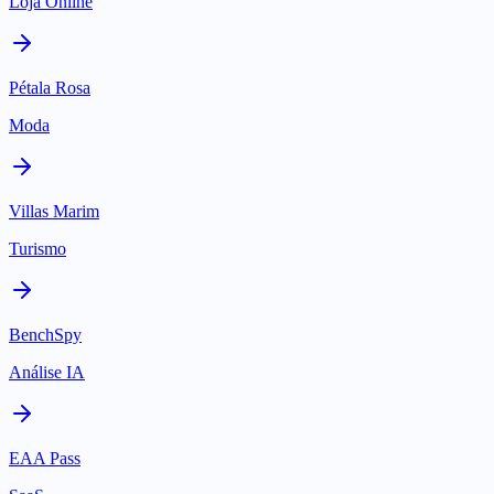
Loja Online
Pétala Rosa
Moda
Villas Marim
Turismo
BenchSpy
Análise IA
EAA Pass