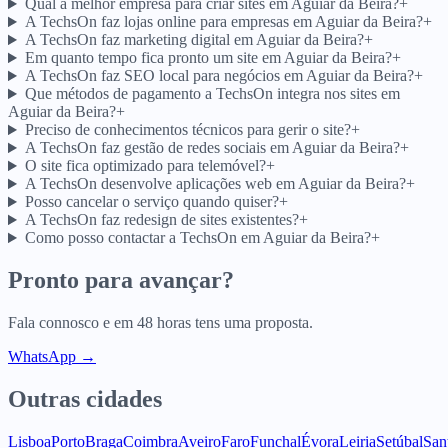
Qual a melhor empresa para criar sites em Aguiar da Beira?
+
A TechsOn faz lojas online para empresas em Aguiar da Beira?
+
A TechsOn faz marketing digital em Aguiar da Beira?
+
Em quanto tempo fica pronto um site em Aguiar da Beira?
+
A TechsOn faz SEO local para negócios em Aguiar da Beira?
+
Que métodos de pagamento a TechsOn integra nos sites em
Aguiar da Beira?
+
Preciso de conhecimentos técnicos para gerir o site?
+
A TechsOn faz gestão de redes sociais em Aguiar da Beira?
+
O site fica optimizado para telemóvel?
+
A TechsOn desenvolve aplicações web em Aguiar da Beira?
+
Posso cancelar o serviço quando quiser?
+
A TechsOn faz redesign de sites existentes?
+
Como posso contactar a TechsOn em Aguiar da Beira?
+
Pronto para avançar?
Fala connosco e em 48 horas tens uma proposta.
WhatsApp →
Outras cidades
Lisboa
Porto
Braga
Coimbra
Aveiro
Faro
Funchal
Évora
Leiria
Setúbal
San