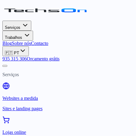
Serviços
Trabalhos
Blog
Sobre nós
Contacto
🇵🇹
PT
935 315 306
Orçamento grátis
Serviços
Websites a medida
Sites e landing pages
Lojas online