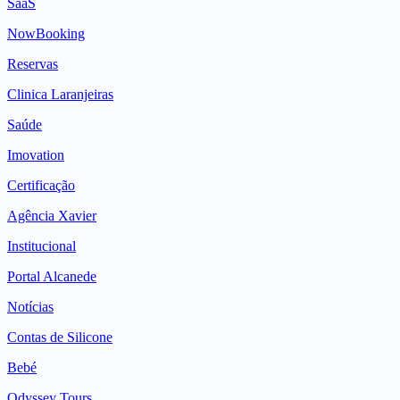
SaaS
NowBooking
Reservas
Clinica Laranjeiras
Saúde
Imovation
Certificação
Agência Xavier
Institucional
Portal Alcanede
Notícias
Contas de Silicone
Bebé
Odyssey Tours