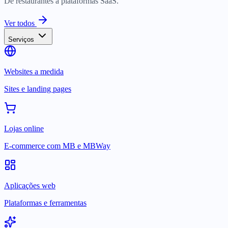
De restaurantes a plataformas SaaS.
Ver todos
Serviços
Websites a medida
Sites e landing pages
Lojas online
E-commerce com MB e MBWay
Aplicações web
Plataformas e ferramentas