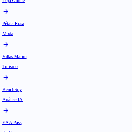
Loja Online
Pétala Rosa
Moda
Villas Marim
Turismo
BenchSpy
Análise IA
EAA Pass