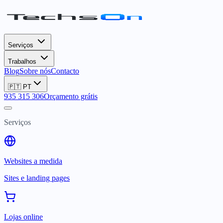
Serviços
Trabalhos
Blog
Sobre nós
Contacto
🇵🇹
PT
935 315 306
Orçamento grátis
Serviços
Websites a medida
Sites e landing pages
Lojas online