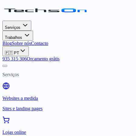
Serviços
Trabalhos
Blog
Sobre nós
Contacto
🇵🇹
PT
935 315 306
Orçamento grátis
Serviços
Websites a medida
Sites e landing pages
Lojas online