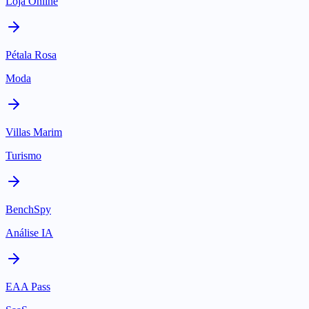
Loja Online
Pétala Rosa
Moda
Villas Marim
Turismo
BenchSpy
Análise IA
EAA Pass