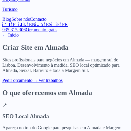
Turismo
Blog
Sobre nós
Contacto
🇵🇹
PT
🇬🇧
EN
🇪🇸
ES
🇫🇷
FR
935 315 306
Orçamento grátis
← Início
Criar Site em
Almada
Sites profissionais para negócios em Almada — margem sul de
Lisboa. Desenvolvimento à medida, SEO local optimizado para
Almada, Seixal, Barreiro e toda a Margem Sul.
Pedir orçamento
→
Ver trabalhos
O que oferecemos em
Almada
📍
SEO Local Almada
Apareça no top do Google para pesquisas em Almada e Margem