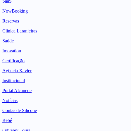
SaaS
NowBooking
Reservas
Clinica Laranjeiras
Saúde
Imovation
Certificação
Agência Xavier
Institucional
Portal Alcanede
Notícias
Contas de Silicone
Bebé
Odyssey Tours