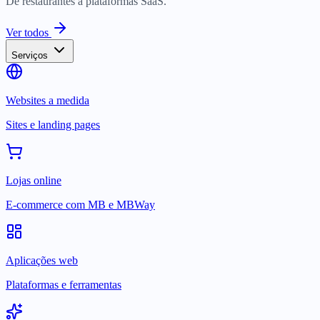
De restaurantes a plataformas SaaS.
Ver todos
Serviços
Websites a medida
Sites e landing pages
Lojas online
E-commerce com MB e MBWay
Aplicações web
Plataformas e ferramentas