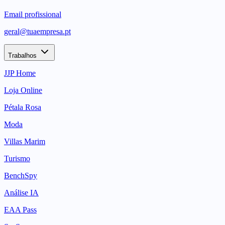
Email profissional
geral@tuaempresa.pt
Trabalhos
JJP Home
Loja Online
Pétala Rosa
Moda
Villas Marim
Turismo
BenchSpy
Análise IA
EAA Pass