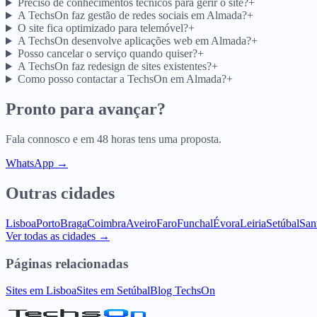
Preciso de conhecimentos técnicos para gerir o site?
+
A TechsOn faz gestão de redes sociais em Almada?
+
O site fica optimizado para telemóvel?
+
A TechsOn desenvolve aplicações web em Almada?
+
Posso cancelar o serviço quando quiser?
+
A TechsOn faz redesign de sites existentes?
+
Como posso contactar a TechsOn em Almada?
+
Pronto para avançar?
Fala connosco e em 48 horas tens uma proposta.
WhatsApp →
Outras cidades
Lisboa
Porto
Braga
Coimbra
Aveiro
Faro
Funchal
Évora
Leiria
Setúbal
San
Ver todas as cidades →
Páginas relacionadas
Sites em Lisboa
Sites em Setúbal
Blog TechsOn