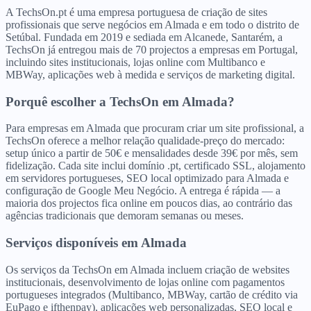
A TechsOn.pt é uma empresa portuguesa de criação de sites
profissionais que serve negócios em Almada e em todo o distrito de
Setúbal. Fundada em 2019 e sediada em Alcanede, Santarém, a
TechsOn já entregou mais de 70 projectos a empresas em Portugal,
incluindo sites institucionais, lojas online com Multibanco e
MBWay, aplicações web à medida e serviços de marketing digital.
Porquê escolher a TechsOn
em
Almada
?
Para empresas em Almada que procuram criar um site profissional, a
TechsOn oferece a melhor relação qualidade-preço do mercado:
setup único a partir de 50€ e mensalidades desde 39€ por mês, sem
fidelização. Cada site inclui domínio .pt, certificado SSL, alojamento
em servidores portugueses, SEO local optimizado para Almada e
configuração de Google Meu Negócio. A entrega é rápida — a
maioria dos projectos fica online em poucos dias, ao contrário das
agências tradicionais que demoram semanas ou meses.
Serviços disponíveis
em
Almada
Os serviços da TechsOn em Almada incluem criação de websites
institucionais, desenvolvimento de lojas online com pagamentos
portugueses integrados (Multibanco, MBWay, cartão de crédito via
EuPago e ifthenpay), aplicações web personalizadas, SEO local e