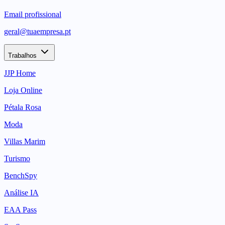
Email profissional
geral@tuaempresa.pt
Trabalhos
JJP Home
Loja Online
Pétala Rosa
Moda
Villas Marim
Turismo
BenchSpy
Análise IA
EAA Pass