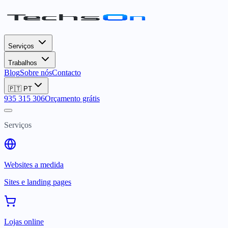
Serviços
Trabalhos
Blog
Sobre nós
Contacto
🇵🇹
PT
935 315 306
Orçamento grátis
Serviços
Websites a medida
Sites e landing pages
Lojas online