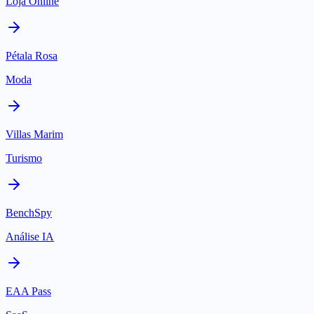
Loja Online
Pétala Rosa
Moda
Villas Marim
Turismo
BenchSpy
Análise IA
EAA Pass