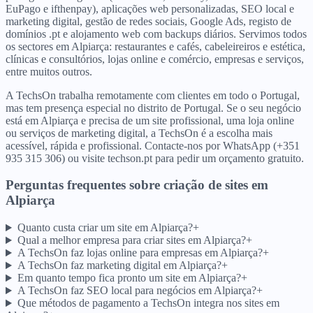
EuPago e ifthenpay), aplicações web personalizadas, SEO local e
marketing digital, gestão de redes sociais, Google Ads, registo de
domínios .pt e alojamento web com backups diários. Servimos todos
os sectores em Alpiarça: restaurantes e cafés, cabeleireiros e estética,
clínicas e consultórios, lojas online e comércio, empresas e serviços,
entre muitos outros.
A TechsOn trabalha remotamente com clientes em todo o Portugal,
mas tem presença especial no distrito de Portugal. Se o seu negócio
está em Alpiarça e precisa de um site profissional, uma loja online
ou serviços de marketing digital, a TechsOn é a escolha mais
acessível, rápida e profissional. Contacte-nos por WhatsApp (+351
935 315 306) ou visite techson.pt para pedir um orçamento gratuito.
Perguntas frequentes sobre criação de sites
em
Alpiarça
Quanto custa criar um site em Alpiarça?
+
Qual a melhor empresa para criar sites em Alpiarça?
+
A TechsOn faz lojas online para empresas em Alpiarça?
+
A TechsOn faz marketing digital em Alpiarça?
+
Em quanto tempo fica pronto um site em Alpiarça?
+
A TechsOn faz SEO local para negócios em Alpiarça?
+
Que métodos de pagamento a TechsOn integra nos sites em