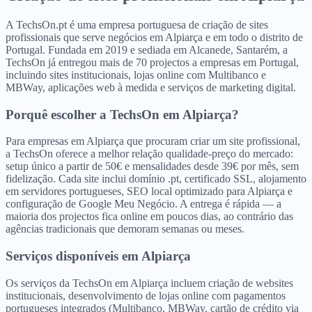
A TechsOn.pt é uma empresa portuguesa de criação de sites
profissionais que serve negócios em Alpiarça e em todo o distrito de
Portugal. Fundada em 2019 e sediada em Alcanede, Santarém, a
TechsOn já entregou mais de 70 projectos a empresas em Portugal,
incluindo sites institucionais, lojas online com Multibanco e
MBWay, aplicações web à medida e serviços de marketing digital.
Porquê escolher a TechsOn
em
Alpiarça
?
Para empresas em Alpiarça que procuram criar um site profissional,
a TechsOn oferece a melhor relação qualidade-preço do mercado:
setup único a partir de 50€ e mensalidades desde 39€ por mês, sem
fidelização. Cada site inclui domínio .pt, certificado SSL, alojamento
em servidores portugueses, SEO local optimizado para Alpiarça e
configuração de Google Meu Negócio. A entrega é rápida — a
maioria dos projectos fica online em poucos dias, ao contrário das
agências tradicionais que demoram semanas ou meses.
Serviços disponíveis
em
Alpiarça
Os serviços da TechsOn em Alpiarça incluem criação de websites
institucionais, desenvolvimento de lojas online com pagamentos
portugueses integrados (Multibanco, MBWay, cartão de crédito via