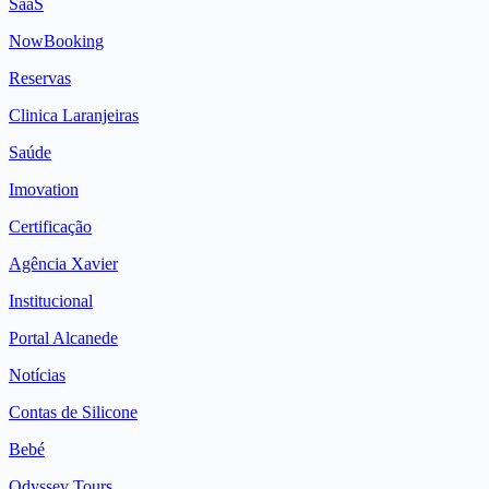
SaaS
NowBooking
Reservas
Clinica Laranjeiras
Saúde
Imovation
Certificação
Agência Xavier
Institucional
Portal Alcanede
Notícias
Contas de Silicone
Bebé
Odyssey Tours