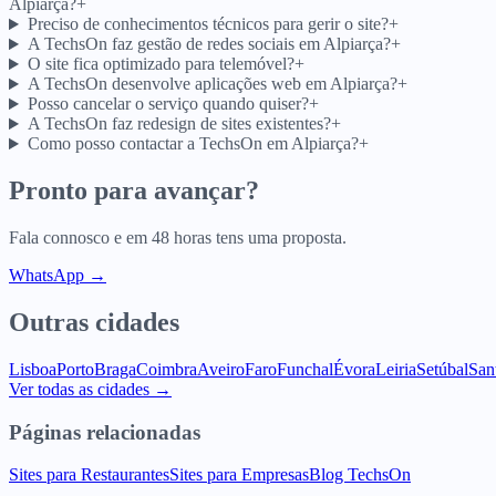
Alpiarça?
+
Preciso de conhecimentos técnicos para gerir o site?
+
A TechsOn faz gestão de redes sociais em Alpiarça?
+
O site fica optimizado para telemóvel?
+
A TechsOn desenvolve aplicações web em Alpiarça?
+
Posso cancelar o serviço quando quiser?
+
A TechsOn faz redesign de sites existentes?
+
Como posso contactar a TechsOn em Alpiarça?
+
Pronto para avançar?
Fala connosco e em 48 horas tens uma proposta.
WhatsApp →
Outras cidades
Lisboa
Porto
Braga
Coimbra
Aveiro
Faro
Funchal
Évora
Leiria
Setúbal
San
Ver todas as cidades →
Páginas relacionadas
Sites para Restaurantes
Sites para Empresas
Blog TechsOn