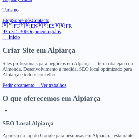
Turismo
Blog
Sobre nós
Contacto
🇵🇹
PT
🇬🇧
EN
🇪🇸
ES
🇫🇷
FR
935 315 306
Orçamento grátis
← Início
Criar Site em
Alpiarça
Sites profissionais para negócios em Alpiarça — terra ribatejana do
Almonda. Desenvolvimento à medida, SEO local optimizado para
Alpiarça e todo o concelho.
Pedir orçamento
→
Ver trabalhos
O que oferecemos em
Alpiarça
📍
SEO Local Alpiarça
Apareça no top do Google para pesquisas em Alpiarça: 'restaurante