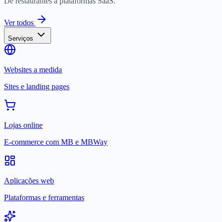
De restaurantes a plataformas SaaS.
Ver todos
Serviços
Websites a medida
Sites e landing pages
Lojas online
E-commerce com MB e MBWay
Aplicações web
Plataformas e ferramentas