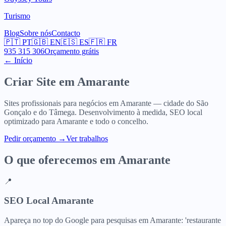
Turismo
Blog
Sobre nós
Contacto
🇵🇹
PT
🇬🇧
EN
🇪🇸
ES
🇫🇷
FR
935 315 306
Orçamento grátis
← Início
Criar Site em
Amarante
Sites profissionais para negócios em Amarante — cidade do São
Gonçalo e do Tâmega. Desenvolvimento à medida, SEO local
optimizado para Amarante e todo o concelho.
Pedir orçamento
→
Ver trabalhos
O que oferecemos em
Amarante
📍
SEO Local Amarante
Apareça no top do Google para pesquisas em Amarante: 'restaurante