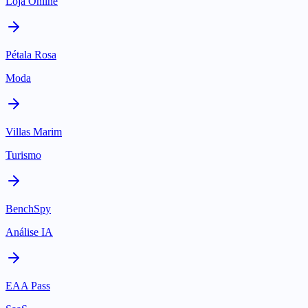
Loja Online
Pétala Rosa
Moda
Villas Marim
Turismo
BenchSpy
Análise IA
EAA Pass