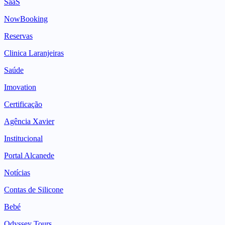
SaaS
NowBooking
Reservas
Clinica Laranjeiras
Saúde
Imovation
Certificação
Agência Xavier
Institucional
Portal Alcanede
Notícias
Contas de Silicone
Bebé
Odyssey Tours