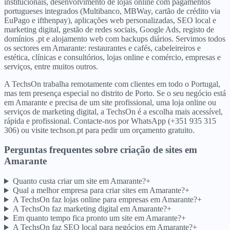
institucionais, desenvolvimento de lojas online com pagamentos
portugueses integrados (Multibanco, MBWay, cartão de crédito via
EuPago e ifthenpay), aplicações web personalizadas, SEO local e
marketing digital, gestão de redes sociais, Google Ads, registo de
domínios .pt e alojamento web com backups diários. Servimos todos
os sectores em Amarante: restaurantes e cafés, cabeleireiros e
estética, clínicas e consultórios, lojas online e comércio, empresas e
serviços, entre muitos outros.
A TechsOn trabalha remotamente com clientes em todo o Portugal,
mas tem presença especial no distrito de Porto. Se o seu negócio está
em Amarante e precisa de um site profissional, uma loja online ou
serviços de marketing digital, a TechsOn é a escolha mais acessível,
rápida e profissional. Contacte-nos por WhatsApp (+351 935 315
306) ou visite techson.pt para pedir um orçamento gratuito.
Perguntas frequentes sobre criação de sites
em
Amarante
Quanto custa criar um site em Amarante?
+
Qual a melhor empresa para criar sites em Amarante?
+
A TechsOn faz lojas online para empresas em Amarante?
+
A TechsOn faz marketing digital em Amarante?
+
Em quanto tempo fica pronto um site em Amarante?
+
A TechsOn faz SEO local para negócios em Amarante?
+