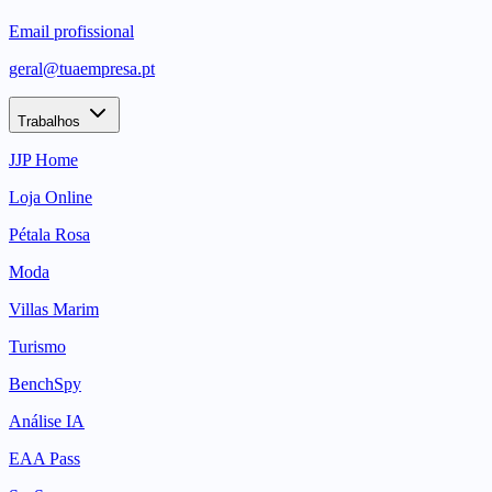
Email profissional
geral@tuaempresa.pt
Trabalhos
JJP Home
Loja Online
Pétala Rosa
Moda
Villas Marim
Turismo
BenchSpy
Análise IA
EAA Pass