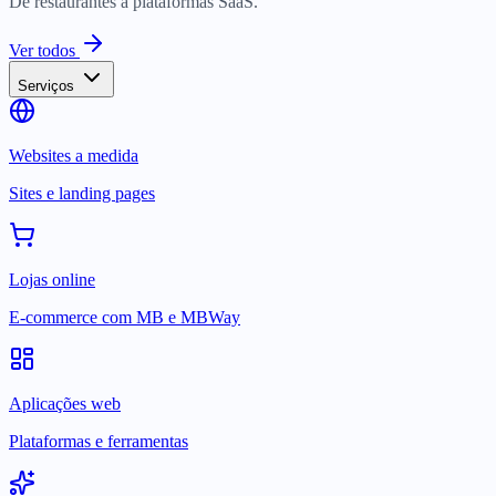
De restaurantes a plataformas SaaS.
Ver todos
Serviços
Websites a medida
Sites e landing pages
Lojas online
E-commerce com MB e MBWay
Aplicações web
Plataformas e ferramentas