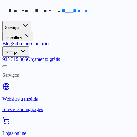
Serviços
Trabalhos
Blog
Sobre nós
Contacto
🇵🇹
PT
935 315 306
Orçamento grátis
Serviços
Websites a medida
Sites e landing pages
Lojas online