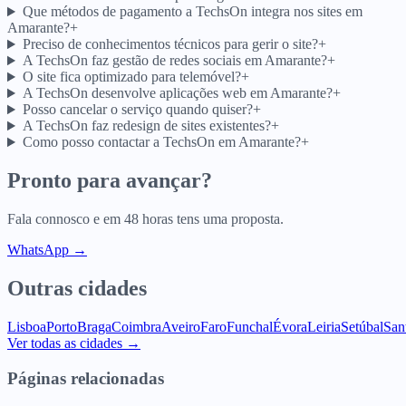
Que métodos de pagamento a TechsOn integra nos sites em
Amarante?
+
Preciso de conhecimentos técnicos para gerir o site?
+
A TechsOn faz gestão de redes sociais em Amarante?
+
O site fica optimizado para telemóvel?
+
A TechsOn desenvolve aplicações web em Amarante?
+
Posso cancelar o serviço quando quiser?
+
A TechsOn faz redesign de sites existentes?
+
Como posso contactar a TechsOn em Amarante?
+
Pronto para avançar?
Fala connosco e em 48 horas tens uma proposta.
WhatsApp →
Outras cidades
Lisboa
Porto
Braga
Coimbra
Aveiro
Faro
Funchal
Évora
Leiria
Setúbal
San
Ver todas as cidades →
Páginas relacionadas