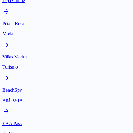
Loja Online
Pétala Rosa
Moda
Villas Marim
Turismo
BenchSpy
Análise IA
EAA Pass