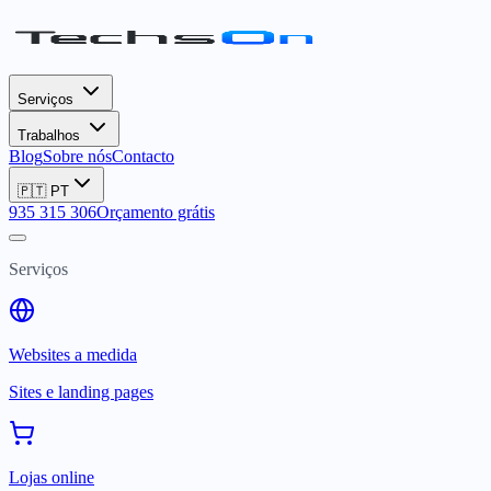
Serviços
Trabalhos
Blog
Sobre nós
Contacto
🇵🇹
PT
935 315 306
Orçamento grátis
Serviços
Websites a medida
Sites e landing pages
Lojas online