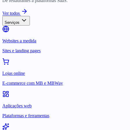
De restaurantes a plataformas SaaS.
Ver todos
Serviços
Websites a medida
Sites e landing pages
Lojas online
E-commerce com MB e MBWay
Aplicações web
Plataformas e ferramentas