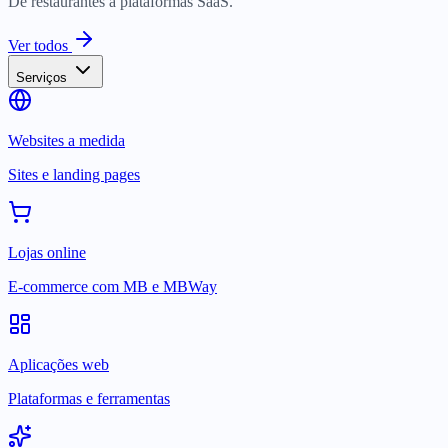
De restaurantes a plataformas SaaS.
Ver todos
Serviços
Websites a medida
Sites e landing pages
Lojas online
E-commerce com MB e MBWay
Aplicações web
Plataformas e ferramentas