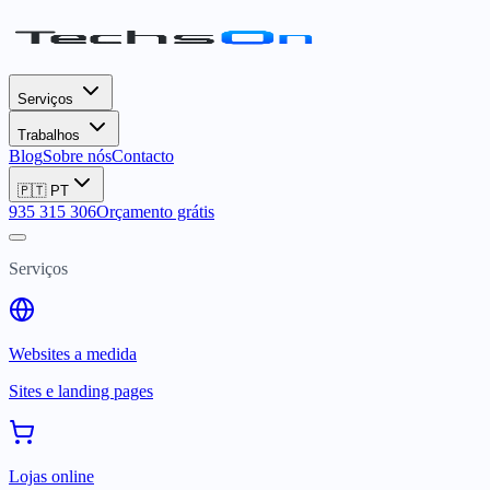
Serviços
Trabalhos
Blog
Sobre nós
Contacto
🇵🇹
PT
935 315 306
Orçamento grátis
Serviços
Websites a medida
Sites e landing pages
Lojas online