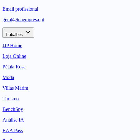
Email profissional
geral@tuaempresa.pt
Trabalhos
JJP Home
Loja Online
Pétala Rosa
Moda
Villas Marim
Turismo
BenchSpy
Análise IA
EAA Pass