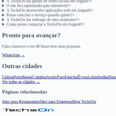
A TechsOn faz gestão de redes sociais em Arganil?
+
O site fica optimizado para telemóvel?
+
A TechsOn desenvolve aplicações web em Arganil?
+
Posso cancelar o serviço quando quiser?
+
A TechsOn faz redesign de sites existentes?
+
Como posso contactar a TechsOn em Arganil?
+
Pronto para avançar?
Fala connosco e em 48 horas tens uma proposta.
WhatsApp →
Outras cidades
Lisboa
Porto
Braga
Coimbra
Aveiro
Faro
Funchal
Évora
Leiria
Setúbal
San
Ver todas as cidades →
Páginas relacionadas
Sites para Restaurantes
Sites para Empresas
Blog TechsOn