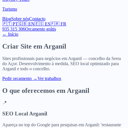
Turismo
Blog
Sobre nós
Contacto
🇵🇹
PT
🇬🇧
EN
🇪🇸
ES
🇫🇷
FR
935 315 306
Orçamento grátis
← Início
Criar Site em
Arganil
Sites profissionais para negócios em Arganil — concelho da Serra
do Açor. Desenvolvimento à medida, SEO local optimizado para
Arganil e todo o concelho.
Pedir orçamento
→
Ver trabalhos
O que oferecemos em
Arganil
📍
SEO Local Arganil
Apareça no top do Google para pesquisas em Arganil: 'restaurante