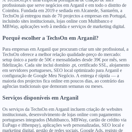
profissionais que serve negócios em Arganil e em todo o distrito de
Coimbra. Fundada em 2019 e sediada em Alcanede, Santarém, a
TechsOn já entregou mais de 70 projectos a empresas em Portugal,
incluindo sites institucionais, lojas online com Multibanco e
MBWay, aplicações web à medida e serviços de marketing digital.
Porquê escolher a TechsOn
em
Arganil
?
Para empresas em Arganil que procuram criar um site profissional, a
TechsOn oferece a melhor relação qualidade-preço do mercado:
setup único a partir de 50€ e mensalidades desde 39€ por mês, sem
fidelização. Cada site inclui domínio .pt, certificado SSL, alojamento
em servidores portugueses, SEO local optimizado para Arganil e
configuração de Google Meu Negócio. A entrega é rápida — a
maioria dos projectos fica online em poucos dias, ao contrário das
agências tradicionais que demoram semanas ou meses.
Serviços disponíveis
em
Arganil
Os serviços da TechsOn em Arganil incluem criação de websites
institucionais, desenvolvimento de lojas online com pagamentos
portugueses integrados (Multibanco, MBWay, cartão de crédito via
EuPago e ifthenpay), aplicações web personalizadas, SEO local e
marketing digital, gestão de redes sociais, Google Ads, registo de