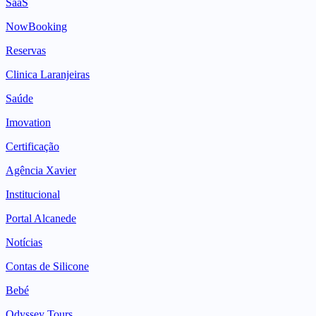
SaaS
NowBooking
Reservas
Clinica Laranjeiras
Saúde
Imovation
Certificação
Agência Xavier
Institucional
Portal Alcanede
Notícias
Contas de Silicone
Bebé
Odyssey Tours