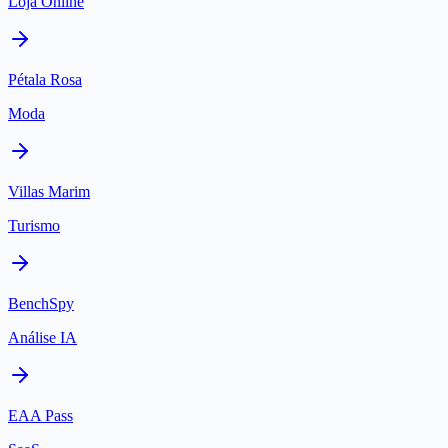
Loja Online
Pétala Rosa
Moda
Villas Marim
Turismo
BenchSpy
Análise IA
EAA Pass