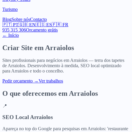
Turismo
Blog
Sobre nós
Contacto
🇵🇹
PT
🇬🇧
EN
🇪🇸
ES
🇫🇷
FR
935 315 306
Orçamento grátis
← Início
Criar Site em
Arraiolos
Sites profissionais para negócios em Arraiolos — terra dos tapetes
de Arraiolos. Desenvolvimento à medida, SEO local optimizado
para Arraiolos e todo o concelho.
Pedir orçamento
→
Ver trabalhos
O que oferecemos em
Arraiolos
📍
SEO Local Arraiolos
Apareça no top do Google para pesquisas em Arraiolos: 'restaurante