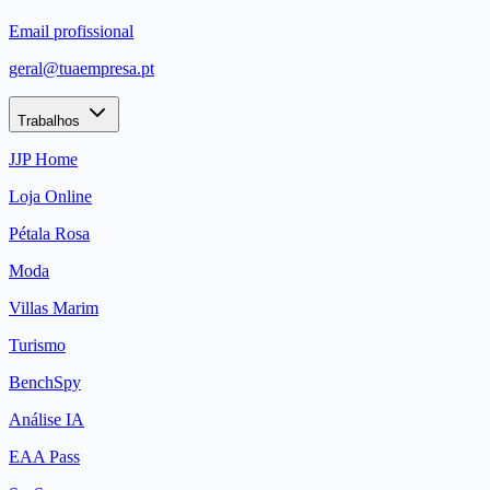
Email profissional
geral@tuaempresa.pt
Trabalhos
JJP Home
Loja Online
Pétala Rosa
Moda
Villas Marim
Turismo
BenchSpy
Análise IA
EAA Pass