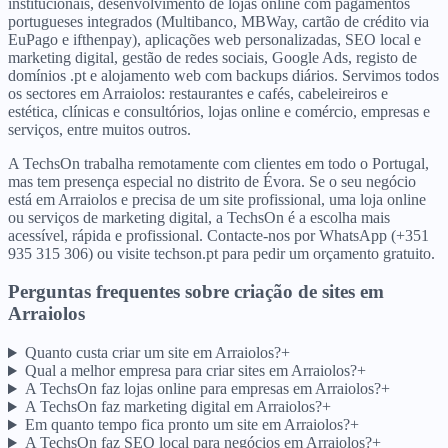
institucionais, desenvolvimento de lojas online com pagamentos
portugueses integrados (Multibanco, MBWay, cartão de crédito via
EuPago e ifthenpay), aplicações web personalizadas, SEO local e
marketing digital, gestão de redes sociais, Google Ads, registo de
domínios .pt e alojamento web com backups diários. Servimos todos
os sectores em Arraiolos: restaurantes e cafés, cabeleireiros e
estética, clínicas e consultórios, lojas online e comércio, empresas e
serviços, entre muitos outros.
A TechsOn trabalha remotamente com clientes em todo o Portugal,
mas tem presença especial no distrito de Évora. Se o seu negócio
está em Arraiolos e precisa de um site profissional, uma loja online
ou serviços de marketing digital, a TechsOn é a escolha mais
acessível, rápida e profissional. Contacte-nos por WhatsApp (+351
935 315 306) ou visite techson.pt para pedir um orçamento gratuito.
Perguntas frequentes sobre criação de sites
em
Arraiolos
Quanto custa criar um site em Arraiolos?
+
Qual a melhor empresa para criar sites em Arraiolos?
+
A TechsOn faz lojas online para empresas em Arraiolos?
+
A TechsOn faz marketing digital em Arraiolos?
+
Em quanto tempo fica pronto um site em Arraiolos?
+
A TechsOn faz SEO local para negócios em Arraiolos?
+