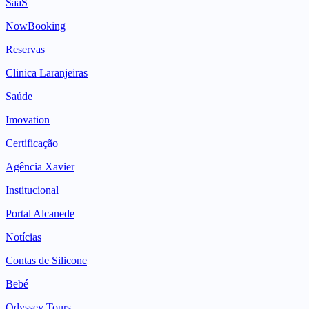
SaaS
NowBooking
Reservas
Clinica Laranjeiras
Saúde
Imovation
Certificação
Agência Xavier
Institucional
Portal Alcanede
Notícias
Contas de Silicone
Bebé
Odyssey Tours