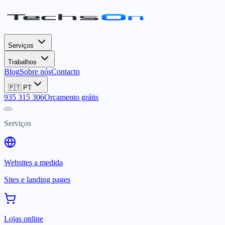
Serviços
Trabalhos
Blog
Sobre nós
Contacto
🇵🇹
PT
935 315 306
Orçamento grátis
Serviços
Websites a medida
Sites e landing pages
Lojas online