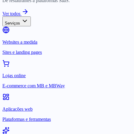
De restaurantes a plataformas SaaS.
Ver todos
Serviços
Websites a medida
Sites e landing pages
Lojas online
E-commerce com MB e MBWay
Aplicações web
Plataformas e ferramentas