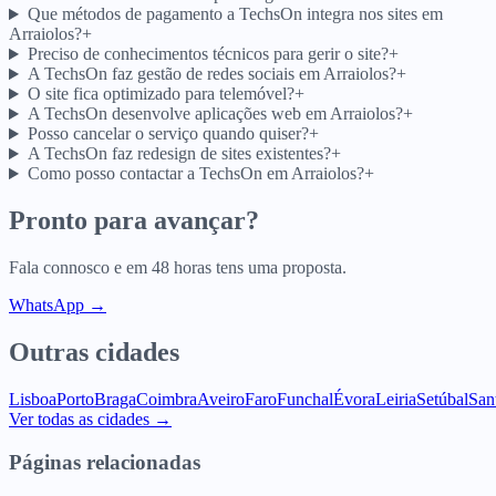
Que métodos de pagamento a TechsOn integra nos sites em
Arraiolos?
+
Preciso de conhecimentos técnicos para gerir o site?
+
A TechsOn faz gestão de redes sociais em Arraiolos?
+
O site fica optimizado para telemóvel?
+
A TechsOn desenvolve aplicações web em Arraiolos?
+
Posso cancelar o serviço quando quiser?
+
A TechsOn faz redesign de sites existentes?
+
Como posso contactar a TechsOn em Arraiolos?
+
Pronto para avançar?
Fala connosco e em 48 horas tens uma proposta.
WhatsApp →
Outras cidades
Lisboa
Porto
Braga
Coimbra
Aveiro
Faro
Funchal
Évora
Leiria
Setúbal
San
Ver todas as cidades →
Páginas relacionadas