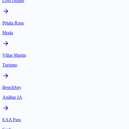
Loja Online
Pétala Rosa
Moda
Villas Marim
Turismo
BenchSpy
Análise IA
EAA Pass