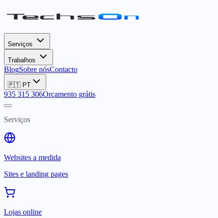
Serviços
Trabalhos
Blog
Sobre nós
Contacto
🇵🇹
PT
935 315 306
Orçamento grátis
Serviços
Websites a medida
Sites e landing pages
Lojas online