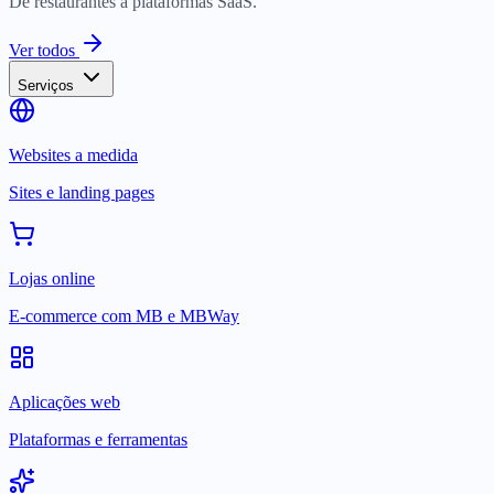
De restaurantes a plataformas SaaS.
Ver todos
Serviços
Websites a medida
Sites e landing pages
Lojas online
E-commerce com MB e MBWay
Aplicações web
Plataformas e ferramentas