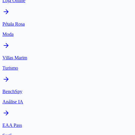
Loja Online
Pétala Rosa
Moda
Villas Marim
Turismo
BenchSpy
Análise IA
EAA Pass