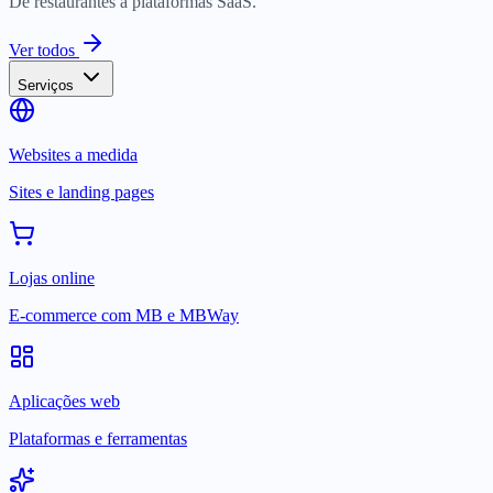
De restaurantes a plataformas SaaS.
Ver todos
Serviços
Websites a medida
Sites e landing pages
Lojas online
E-commerce com MB e MBWay
Aplicações web
Plataformas e ferramentas