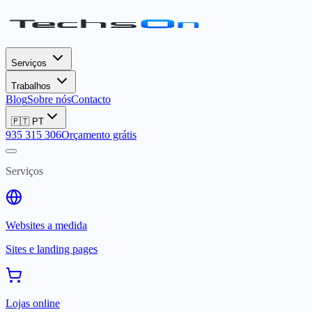
Serviços
Trabalhos
Blog
Sobre nós
Contacto
🇵🇹
PT
935 315 306
Orçamento grátis
Serviços
Websites a medida
Sites e landing pages
Lojas online