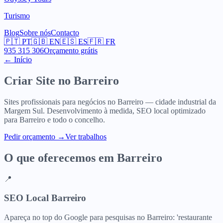
Turismo
Blog
Sobre nós
Contacto
🇵🇹
PT
🇬🇧
EN
🇪🇸
ES
🇫🇷
FR
935 315 306
Orçamento grátis
← Início
Criar Site no
Barreiro
Sites profissionais para negócios no Barreiro — cidade industrial da
Margem Sul. Desenvolvimento à medida, SEO local optimizado
para Barreiro e todo o concelho.
Pedir orçamento
→
Ver trabalhos
O que oferecemos em
Barreiro
📍
SEO Local Barreiro
Apareça no top do Google para pesquisas no Barreiro: 'restaurante