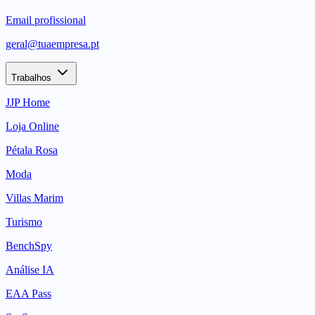
Email profissional
geral@tuaempresa.pt
Trabalhos
JJP Home
Loja Online
Pétala Rosa
Moda
Villas Marim
Turismo
BenchSpy
Análise IA
EAA Pass