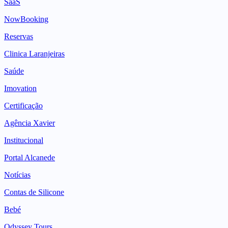
SaaS
NowBooking
Reservas
Clinica Laranjeiras
Saúde
Imovation
Certificação
Agência Xavier
Institucional
Portal Alcanede
Notícias
Contas de Silicone
Bebé
Odyssey Tours