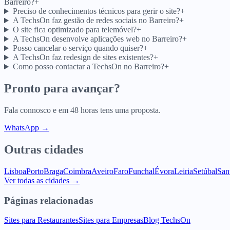
Barreiro?
+
Preciso de conhecimentos técnicos para gerir o site?
+
A TechsOn faz gestão de redes sociais no Barreiro?
+
O site fica optimizado para telemóvel?
+
A TechsOn desenvolve aplicações web no Barreiro?
+
Posso cancelar o serviço quando quiser?
+
A TechsOn faz redesign de sites existentes?
+
Como posso contactar a TechsOn no Barreiro?
+
Pronto para avançar?
Fala connosco e em 48 horas tens uma proposta.
WhatsApp →
Outras cidades
Lisboa
Porto
Braga
Coimbra
Aveiro
Faro
Funchal
Évora
Leiria
Setúbal
San
Ver todas as cidades →
Páginas relacionadas
Sites para Restaurantes
Sites para Empresas
Blog TechsOn