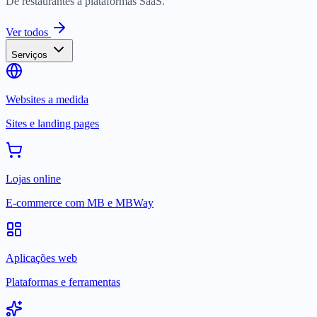
De restaurantes a plataformas SaaS.
Ver todos
Serviços
Websites a medida
Sites e landing pages
Lojas online
E-commerce com MB e MBWay
Aplicações web
Plataformas e ferramentas