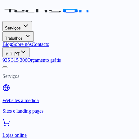
Serviços
Trabalhos
Blog
Sobre nós
Contacto
🇵🇹
PT
935 315 306
Orçamento grátis
Serviços
Websites a medida
Sites e landing pages
Lojas online