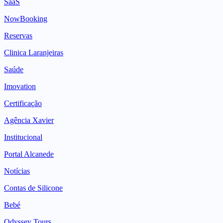
SaaS
NowBooking
Reservas
Clinica Laranjeiras
Saúde
Imovation
Certificação
Agência Xavier
Institucional
Portal Alcanede
Notícias
Contas de Silicone
Bebé
Odyssey Tours