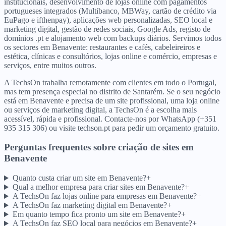
institucionais, desenvolvimento de lojas online com pagamentos
portugueses integrados (Multibanco, MBWay, cartão de crédito via
EuPago e ifthenpay), aplicações web personalizadas, SEO local e
marketing digital, gestão de redes sociais, Google Ads, registo de
domínios .pt e alojamento web com backups diários. Servimos todos
os sectores em Benavente: restaurantes e cafés, cabeleireiros e
estética, clínicas e consultórios, lojas online e comércio, empresas e
serviços, entre muitos outros.
A TechsOn trabalha remotamente com clientes em todo o Portugal,
mas tem presença especial no distrito de Santarém. Se o seu negócio
está em Benavente e precisa de um site profissional, uma loja online
ou serviços de marketing digital, a TechsOn é a escolha mais
acessível, rápida e profissional. Contacte-nos por WhatsApp (+351
935 315 306) ou visite techson.pt para pedir um orçamento gratuito.
Perguntas frequentes sobre criação de sites
em
Benavente
Quanto custa criar um site em Benavente?
+
Qual a melhor empresa para criar sites em Benavente?
+
A TechsOn faz lojas online para empresas em Benavente?
+
A TechsOn faz marketing digital em Benavente?
+
Em quanto tempo fica pronto um site em Benavente?
+
A TechsOn faz SEO local para negócios em Benavente?
+