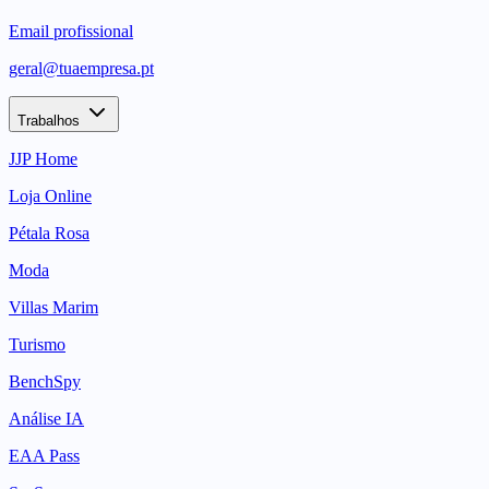
Email profissional
geral@tuaempresa.pt
Trabalhos
JJP Home
Loja Online
Pétala Rosa
Moda
Villas Marim
Turismo
BenchSpy
Análise IA
EAA Pass