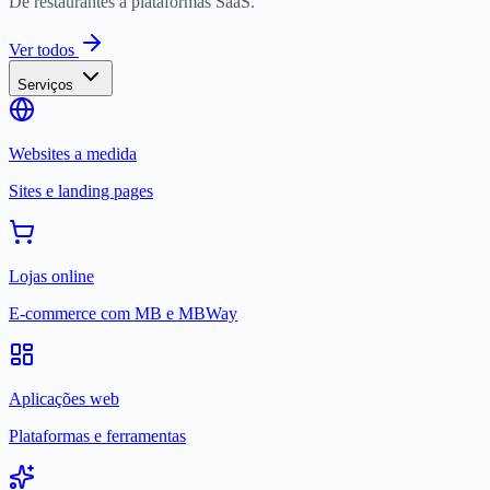
De restaurantes a plataformas SaaS.
Ver todos
Serviços
Websites a medida
Sites e landing pages
Lojas online
E-commerce com MB e MBWay
Aplicações web
Plataformas e ferramentas