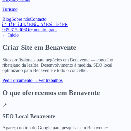
Turismo
Blog
Sobre nós
Contacto
🇵🇹
PT
🇬🇧
EN
🇪🇸
ES
🇫🇷
FR
935 315 306
Orçamento grátis
← Início
Criar Site em
Benavente
Sites profissionais para negócios em Benavente — concelho
ribatejano da lezíria. Desenvolvimento à medida, SEO local
optimizado para Benavente e todo o concelho.
Pedir orçamento
→
Ver trabalhos
O que oferecemos em
Benavente
📍
SEO Local Benavente
Apareça no top do Google para pesquisas em Benavente: