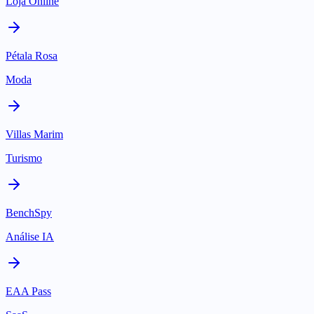
Loja Online
Pétala Rosa
Moda
Villas Marim
Turismo
BenchSpy
Análise IA
EAA Pass