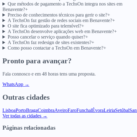
Que métodos de pagamento a TechsOn integra nos sites em
Benavente?
+
Preciso de conhecimentos técnicos para gerir o site?
+
A TechsOn faz gestão de redes sociais em Benavente?
+
O site fica optimizado para telemóvel?
+
A TechsOn desenvolve aplicações web em Benavente?
+
Posso cancelar o serviço quando quiser?
+
A TechsOn faz redesign de sites existentes?
+
Como posso contactar a TechsOn em Benavente?
+
Pronto para avançar?
Fala connosco e em 48 horas tens uma proposta.
WhatsApp →
Outras cidades
Lisboa
Porto
Braga
Coimbra
Aveiro
Faro
Funchal
Évora
Leiria
Setúbal
San
Ver todas as cidades →
Páginas relacionadas