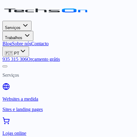
Serviços
Trabalhos
Blog
Sobre nós
Contacto
🇵🇹
PT
935 315 306
Orçamento grátis
Serviços
Websites a medida
Sites e landing pages
Lojas online