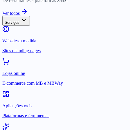
De restaurantes a plataformas SaaS.
Ver todos
Serviços
Websites a medida
Sites e landing pages
Lojas online
E-commerce com MB e MBWay
Aplicações web
Plataformas e ferramentas