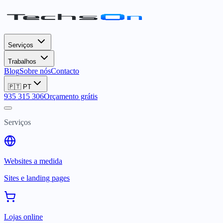
Serviços
Trabalhos
Blog
Sobre nós
Contacto
🇵🇹
PT
935 315 306
Orçamento grátis
Serviços
Websites a medida
Sites e landing pages
Lojas online