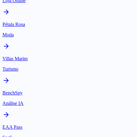
Loja Online
Pétala Rosa
Moda
Villas Marim
Turismo
BenchSpy
Análise IA
EAA Pass