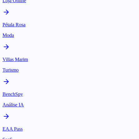
Loja Online
Pétala Rosa
Moda
Villas Marim
Turismo
BenchSpy
Análise IA
EAA Pass