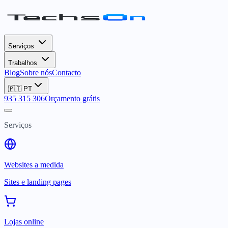
Serviços
Trabalhos
Blog
Sobre nós
Contacto
🇵🇹
PT
935 315 306
Orçamento grátis
Serviços
Websites a medida
Sites e landing pages
Lojas online