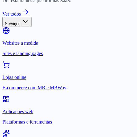
De restaurantes a plataformas SaaS.
Ver todos
Serviços
Websites a medida
Sites e landing pages
Lojas online
E-commerce com MB e MBWay
Aplicações web
Plataformas e ferramentas