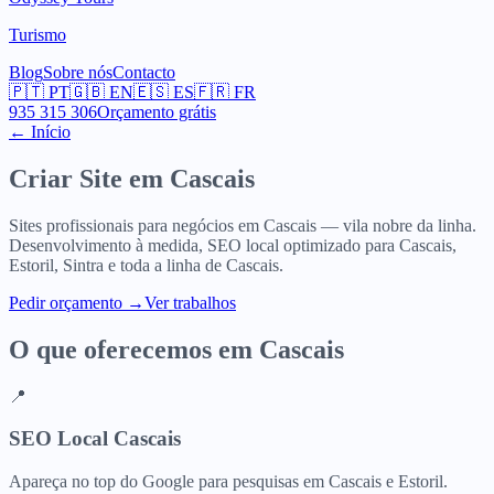
Turismo
Blog
Sobre nós
Contacto
🇵🇹
PT
🇬🇧
EN
🇪🇸
ES
🇫🇷
FR
935 315 306
Orçamento grátis
← Início
Criar Site em
Cascais
Sites profissionais para negócios em Cascais — vila nobre da linha.
Desenvolvimento à medida, SEO local optimizado para Cascais,
Estoril, Sintra e toda a linha de Cascais.
Pedir orçamento
→
Ver trabalhos
O que oferecemos em
Cascais
📍
SEO Local Cascais
Apareça no top do Google para pesquisas em Cascais e Estoril.