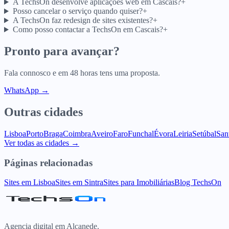
A TechsOn desenvolve aplicações web em Cascais?
+
Posso cancelar o serviço quando quiser?
+
A TechsOn faz redesign de sites existentes?
+
Como posso contactar a TechsOn em Cascais?
+
Pronto para avançar?
Fala connosco e em 48 horas tens uma proposta.
WhatsApp →
Outras cidades
Lisboa
Porto
Braga
Coimbra
Aveiro
Faro
Funchal
Évora
Leiria
Setúbal
San
Ver todas as cidades →
Páginas relacionadas
Sites em Lisboa
Sites em Sintra
Sites para Imobiliárias
Blog TechsOn
Agencia digital em Alcanede.