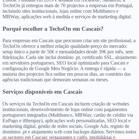
TechsOn já entregou mais de 70 projectos a empresas em Portugal,
incluindo sites institucionais, lojas online com Multibanco e
MBWay, aplicações web à medida e serviços de marketing digital.
Porquê escolher a TechsOn
em
Cascais
?
Para empresas em Cascais que procuram criar um site profissional, a
TechsOn oferece a melhor relação qualidade-preço do mercado:
setup único a partir de 50€ e mensalidades desde 39€ por mês, sem
fidelização. Cada site inclui domínio .pt, certificado SSL, alojamento
em servidores portugueses, SEO local optimizado para Cascais e
configuração de Google Meu Negócio. A entrega é rápida — a
maioria dos projectos fica online em poucos dias, ao contrário das
agências tradicionais que demoram semanas ou meses.
Serviços disponíveis
em
Cascais
Os serviços da TechsOn em Cascais incluem criação de websites
institucionais, desenvolvimento de lojas online com pagamentos
portugueses integrados (Multibanco, MBWay, cartão de crédito via
EuPago e ifthenpay), aplicações web personalizadas, SEO local e
marketing digital, gestão de redes sociais, Google Ads, registo de
domínios .pt e alojamento web com backups diários. Servimos todos
os sectores em Cascais: restaurantes e cafés, imobiliárias e