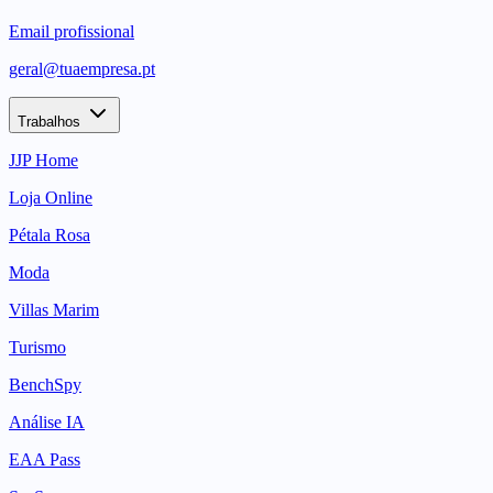
Email profissional
geral@tuaempresa.pt
Trabalhos
JJP Home
Loja Online
Pétala Rosa
Moda
Villas Marim
Turismo
BenchSpy
Análise IA
EAA Pass