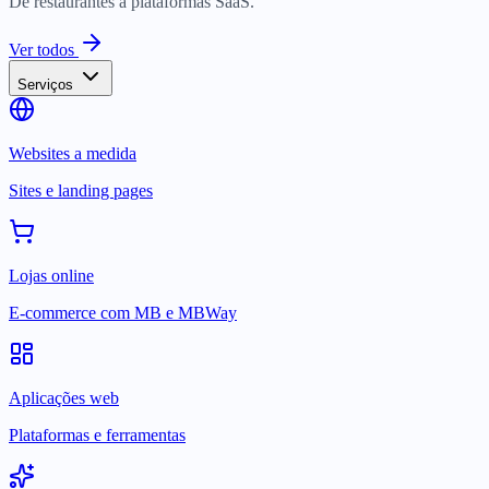
De restaurantes a plataformas SaaS.
Ver todos
Serviços
Websites a medida
Sites e landing pages
Lojas online
E-commerce com MB e MBWay
Aplicações web
Plataformas e ferramentas