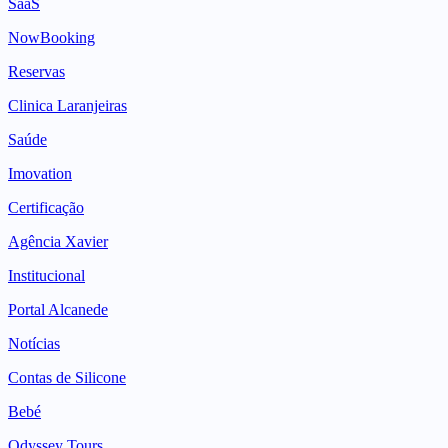
SaaS
NowBooking
Reservas
Clinica Laranjeiras
Saúde
Imovation
Certificação
Agência Xavier
Institucional
Portal Alcanede
Notícias
Contas de Silicone
Bebé
Odyssey Tours