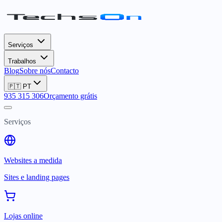
Serviços
Trabalhos
Blog
Sobre nós
Contacto
🇵🇹
PT
935 315 306
Orçamento grátis
Serviços
Websites a medida
Sites e landing pages
Lojas online