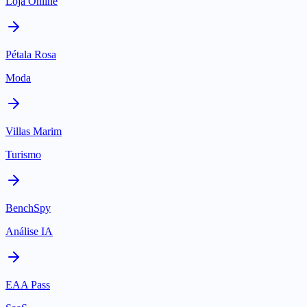
Loja Online
Pétala Rosa
Moda
Villas Marim
Turismo
BenchSpy
Análise IA
EAA Pass