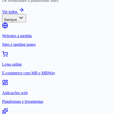
De restaurantes a plataformas SaaS.
Ver todos
Serviços
Websites a medida
Sites e landing pages
Lojas online
E-commerce com MB e MBWay
Aplicações web
Plataformas e ferramentas