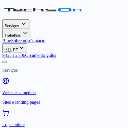
Serviços
Trabalhos
Blog
Sobre nós
Contacto
🇵🇹
PT
935 315 306
Orçamento grátis
Serviços
Websites a medida
Sites e landing pages
Lojas online