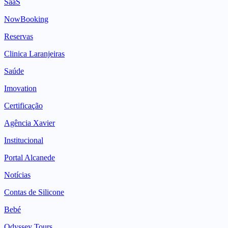
SaaS
NowBooking
Reservas
Clinica Laranjeiras
Saúde
Imovation
Certificação
Agência Xavier
Institucional
Portal Alcanede
Notícias
Contas de Silicone
Bebé
Odyssey Tours