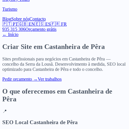
Turismo
Blog
Sobre nós
Contacto
🇵🇹
PT
🇬🇧
EN
🇪🇸
ES
🇫🇷
FR
935 315 306
Orçamento grátis
← Início
Criar Site em
Castanheira de Pêra
Sites profissionais para negócios em Castanheira de Pêra —
concelho da Serra da Lousã. Desenvolvimento à medida, SEO local
optimizado para Castanheira de Pêra e todo o concelho.
Pedir orçamento
→
Ver trabalhos
O que oferecemos em
Castanheira de
Pêra
📍
SEO Local Castanheira de Pêra