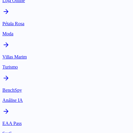
Loja Online
Pétala Rosa
Moda
Villas Marim
Turismo
BenchSpy
Análise IA
EAA Pass