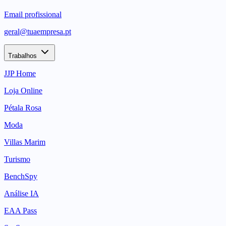
Email profissional
geral@tuaempresa.pt
Trabalhos
JJP Home
Loja Online
Pétala Rosa
Moda
Villas Marim
Turismo
BenchSpy
Análise IA
EAA Pass