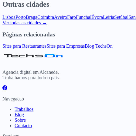
Outras cidades
Lisboa
Porto
Braga
Coimbra
Aveiro
Faro
Funchal
Évora
Leiria
Setúbal
San
Ver todas as cidades →
Páginas relacionadas
Sites para Restaurantes
Sites para Empresas
Blog TechsOn
Agencia digital em Alcanede.
Trabalhamos para todo o pais.
Navegacao
Trabalhos
Blog
Sobre
Contacto
Servicos