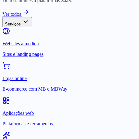
De restaurantes a plataformas SaaS.
Ver todos
Serviços
Websites a medida
Sites e landing pages
Lojas online
E-commerce com MB e MBWay
Aplicações web
Plataformas e ferramentas