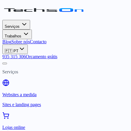
Serviços
Trabalhos
Blog
Sobre nós
Contacto
🇵🇹
PT
935 315 306
Orçamento grátis
Serviços
Websites a medida
Sites e landing pages
Lojas online