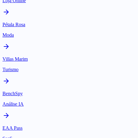
Loja Online
Pétala Rosa
Moda
Villas Marim
Turismo
BenchSpy
Análise IA
EAA Pass