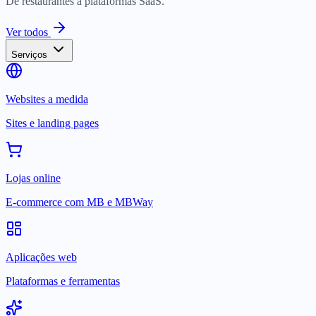
De restaurantes a plataformas SaaS.
Ver todos
Serviços
Websites a medida
Sites e landing pages
Lojas online
E-commerce com MB e MBWay
Aplicações web
Plataformas e ferramentas