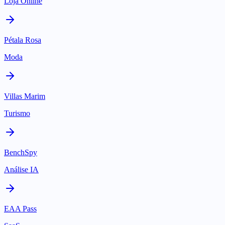
Loja Online
Pétala Rosa
Moda
Villas Marim
Turismo
BenchSpy
Análise IA
EAA Pass