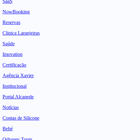
SaaS
NowBooking
Reservas
Clinica Laranjeiras
Saúde
Imovation
Certificação
Agência Xavier
Institucional
Portal Alcanede
Notícias
Contas de Silicone
Bebé
Odyssey Tours