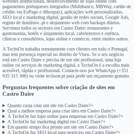
websites institucionais, desenvolvimento de lojas online com
pagamentos portugueses integrados (Multibanco, MBWay, cartão de
crédito via EuPago e ifthenpay), aplicações web personalizadas,
SEO local e marketing digital, gestão de redes sociais, Google Ads,
registo de domínios .pt e alojamento web com backups diários.
Servimos todos os sectores em Castro Daire: restaurantes e
gastronomia, hotéis e alojamento local, cabeleireiros e estética,
clínicas e consultórios, lojas online e comércio, entre muitos outros.
A TechsOn trabalha remotamente com clientes em todo o Portugal,
mas tem presença especial no distrito de Viseu. Se o seu negócio
está em Castro Daire e precisa de um site profissional, uma loja
online ou serviços de marketing digital, a TechsOn é a escolha mais
acessível, rápida e profissional. Contacte-nos por WhatsApp (+351
935 315 306) ou visite techson.pt para pedir um orçamento gratuito.
Perguntas frequentes sobre criação de sites
em
Castro Daire
Quanto custa criar um site em Castro Daire?
+
Qual a melhor empresa para criar sites em Castro Daire?
+
A TechsOn faz lojas online para empresas em Castro Daire?
+
A TechsOn faz marketing digital em Castro Daire?
+
Em quanto tempo fica pronto um site em Castro Daire?
+
A TechsOn faz SEO local para negócios em Castro Daire?
+