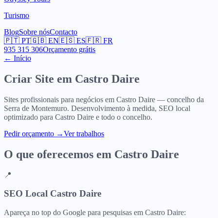
Turismo
Blog
Sobre nós
Contacto
🇵🇹
PT
🇬🇧
EN
🇪🇸
ES
🇫🇷
FR
935 315 306
Orçamento grátis
← Início
Criar Site em
Castro Daire
Sites profissionais para negócios em Castro Daire — concelho da
Serra de Montemuro. Desenvolvimento à medida, SEO local
optimizado para Castro Daire e todo o concelho.
Pedir orçamento
→
Ver trabalhos
O que oferecemos em
Castro Daire
📍
SEO Local Castro Daire
Apareça no top do Google para pesquisas em Castro Daire: