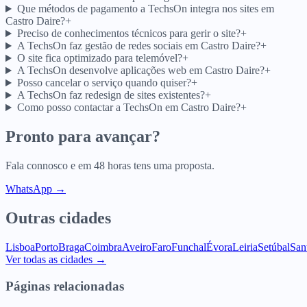
Que métodos de pagamento a TechsOn integra nos sites em
Castro Daire?
+
Preciso de conhecimentos técnicos para gerir o site?
+
A TechsOn faz gestão de redes sociais em Castro Daire?
+
O site fica optimizado para telemóvel?
+
A TechsOn desenvolve aplicações web em Castro Daire?
+
Posso cancelar o serviço quando quiser?
+
A TechsOn faz redesign de sites existentes?
+
Como posso contactar a TechsOn em Castro Daire?
+
Pronto para avançar?
Fala connosco e em 48 horas tens uma proposta.
WhatsApp →
Outras cidades
Lisboa
Porto
Braga
Coimbra
Aveiro
Faro
Funchal
Évora
Leiria
Setúbal
San
Ver todas as cidades →
Páginas relacionadas