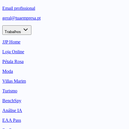
Email profissional
geral@tuaempresa.pt
Trabalhos
JJP Home
Loja Online
Pétala Rosa
Moda
Villas Marim
Turismo
BenchSpy
Análise IA
EAA Pass