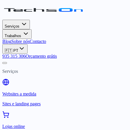
Serviços
Trabalhos
Blog
Sobre nós
Contacto
🇵🇹
PT
935 315 306
Orçamento grátis
Serviços
Websites a medida
Sites e landing pages
Lojas online