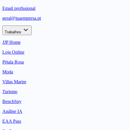
Email profissional
geral@tuaempresa.pt
Trabalhos
JJP Home
Loja Online
Pétala Rosa
Moda
Villas Marim
Turismo
BenchSpy
Análise IA
EAA Pass