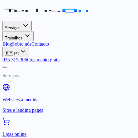
Serviços
Trabalhos
Blog
Sobre nós
Contacto
🇵🇹
PT
935 315 306
Orçamento grátis
Serviços
Websites a medida
Sites e landing pages
Lojas online