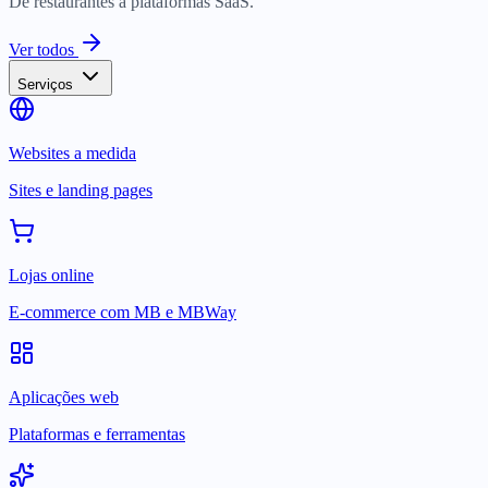
De restaurantes a plataformas SaaS.
Ver todos
Serviços
Websites a medida
Sites e landing pages
Lojas online
E-commerce com MB e MBWay
Aplicações web
Plataformas e ferramentas