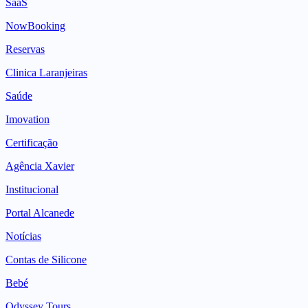
SaaS
NowBooking
Reservas
Clinica Laranjeiras
Saúde
Imovation
Certificação
Agência Xavier
Institucional
Portal Alcanede
Notícias
Contas de Silicone
Bebé
Odyssey Tours