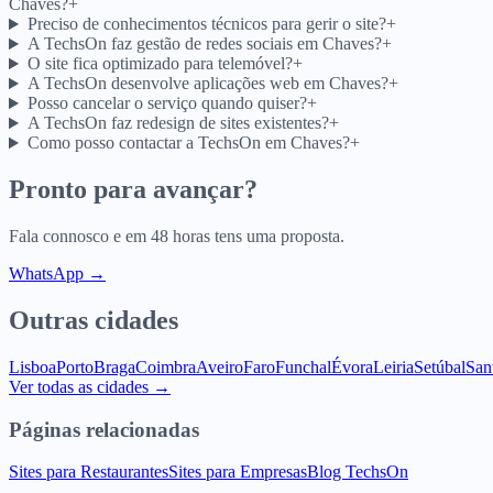
Chaves?
+
Preciso de conhecimentos técnicos para gerir o site?
+
A TechsOn faz gestão de redes sociais em Chaves?
+
O site fica optimizado para telemóvel?
+
A TechsOn desenvolve aplicações web em Chaves?
+
Posso cancelar o serviço quando quiser?
+
A TechsOn faz redesign de sites existentes?
+
Como posso contactar a TechsOn em Chaves?
+
Pronto para avançar?
Fala connosco e em 48 horas tens uma proposta.
WhatsApp →
Outras cidades
Lisboa
Porto
Braga
Coimbra
Aveiro
Faro
Funchal
Évora
Leiria
Setúbal
San
Ver todas as cidades →
Páginas relacionadas
Sites para Restaurantes
Sites para Empresas
Blog TechsOn