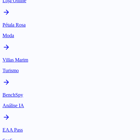
Loja Online
Pétala Rosa
Moda
Villas Marim
Turismo
BenchSpy
Análise IA
EAA Pass