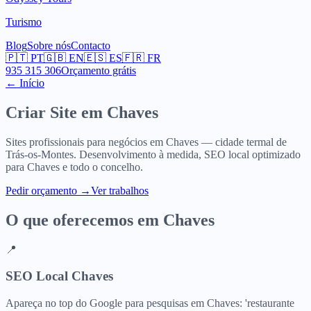
Turismo
Blog
Sobre nós
Contacto
🇵🇹
PT
🇬🇧
EN
🇪🇸
ES
🇫🇷
FR
935 315 306
Orçamento grátis
← Início
Criar Site em
Chaves
Sites profissionais para negócios em Chaves — cidade termal de
Trás-os-Montes. Desenvolvimento à medida, SEO local optimizado
para Chaves e todo o concelho.
Pedir orçamento
→
Ver trabalhos
O que oferecemos em
Chaves
📍
SEO Local Chaves
Apareça no top do Google para pesquisas em Chaves: 'restaurante