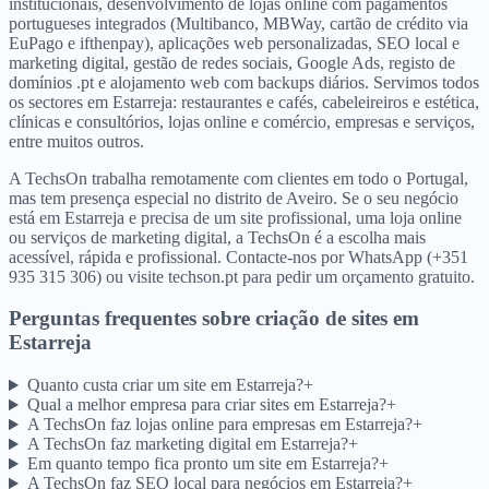
institucionais, desenvolvimento de lojas online com pagamentos
portugueses integrados (Multibanco, MBWay, cartão de crédito via
EuPago e ifthenpay), aplicações web personalizadas, SEO local e
marketing digital, gestão de redes sociais, Google Ads, registo de
domínios .pt e alojamento web com backups diários. Servimos todos
os sectores em Estarreja: restaurantes e cafés, cabeleireiros e estética,
clínicas e consultórios, lojas online e comércio, empresas e serviços,
entre muitos outros.
A TechsOn trabalha remotamente com clientes em todo o Portugal,
mas tem presença especial no distrito de Aveiro. Se o seu negócio
está em Estarreja e precisa de um site profissional, uma loja online
ou serviços de marketing digital, a TechsOn é a escolha mais
acessível, rápida e profissional. Contacte-nos por WhatsApp (+351
935 315 306) ou visite techson.pt para pedir um orçamento gratuito.
Perguntas frequentes sobre criação de sites
em
Estarreja
Quanto custa criar um site em Estarreja?
+
Qual a melhor empresa para criar sites em Estarreja?
+
A TechsOn faz lojas online para empresas em Estarreja?
+
A TechsOn faz marketing digital em Estarreja?
+
Em quanto tempo fica pronto um site em Estarreja?
+
A TechsOn faz SEO local para negócios em Estarreja?
+