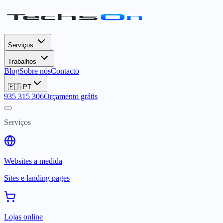
Serviços
Trabalhos
Blog
Sobre nós
Contacto
🇵🇹
PT
935 315 306
Orçamento grátis
Serviços
Websites a medida
Sites e landing pages
Lojas online