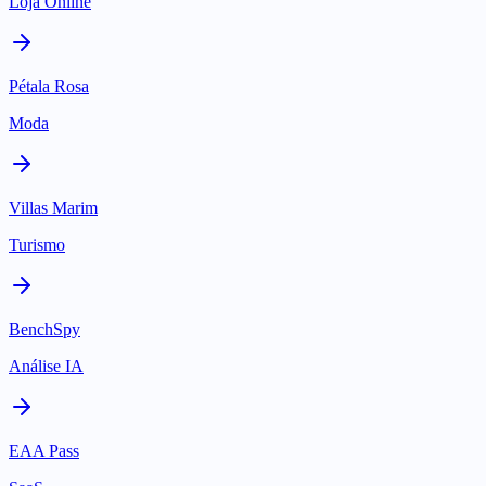
Loja Online
Pétala Rosa
Moda
Villas Marim
Turismo
BenchSpy
Análise IA
EAA Pass