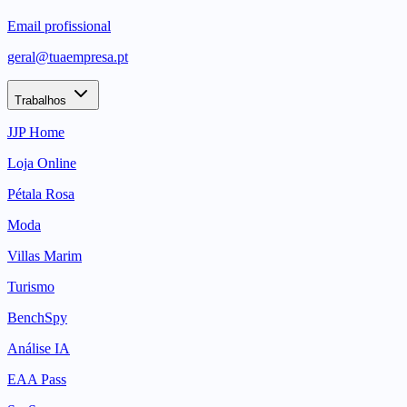
Email profissional
geral@tuaempresa.pt
Trabalhos
JJP Home
Loja Online
Pétala Rosa
Moda
Villas Marim
Turismo
BenchSpy
Análise IA
EAA Pass