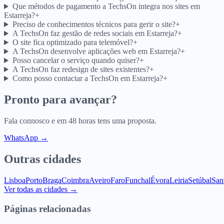
Que métodos de pagamento a TechsOn integra nos sites em
Estarreja?
+
Preciso de conhecimentos técnicos para gerir o site?
+
A TechsOn faz gestão de redes sociais em Estarreja?
+
O site fica optimizado para telemóvel?
+
A TechsOn desenvolve aplicações web em Estarreja?
+
Posso cancelar o serviço quando quiser?
+
A TechsOn faz redesign de sites existentes?
+
Como posso contactar a TechsOn em Estarreja?
+
Pronto para avançar?
Fala connosco e em 48 horas tens uma proposta.
WhatsApp →
Outras cidades
Lisboa
Porto
Braga
Coimbra
Aveiro
Faro
Funchal
Évora
Leiria
Setúbal
San
Ver todas as cidades →
Páginas relacionadas