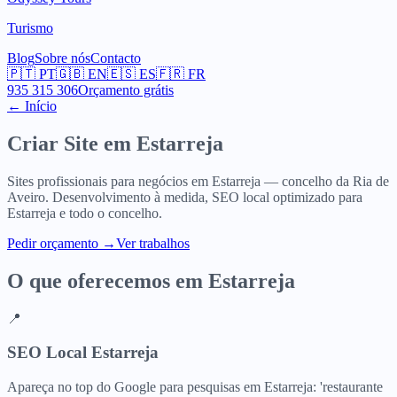
Turismo
Blog
Sobre nós
Contacto
🇵🇹
PT
🇬🇧
EN
🇪🇸
ES
🇫🇷
FR
935 315 306
Orçamento grátis
← Início
Criar Site em
Estarreja
Sites profissionais para negócios em Estarreja — concelho da Ria de
Aveiro. Desenvolvimento à medida, SEO local optimizado para
Estarreja e todo o concelho.
Pedir orçamento
→
Ver trabalhos
O que oferecemos em
Estarreja
📍
SEO Local Estarreja
Apareça no top do Google para pesquisas em Estarreja: 'restaurante