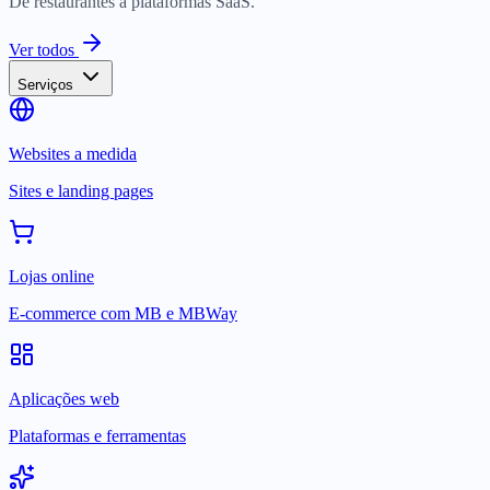
De restaurantes a plataformas SaaS.
Ver todos
Serviços
Websites a medida
Sites e landing pages
Lojas online
E-commerce com MB e MBWay
Aplicações web
Plataformas e ferramentas