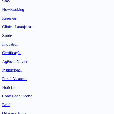
SaaS
NowBooking
Reservas
Clinica Laranjeiras
Saúde
Imovation
Certificação
Agência Xavier
Institucional
Portal Alcanede
Notícias
Contas de Silicone
Bebé
Odyssey Tours