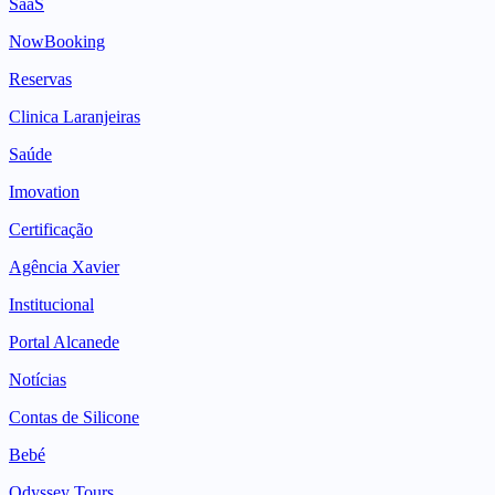
SaaS
NowBooking
Reservas
Clinica Laranjeiras
Saúde
Imovation
Certificação
Agência Xavier
Institucional
Portal Alcanede
Notícias
Contas de Silicone
Bebé
Odyssey Tours