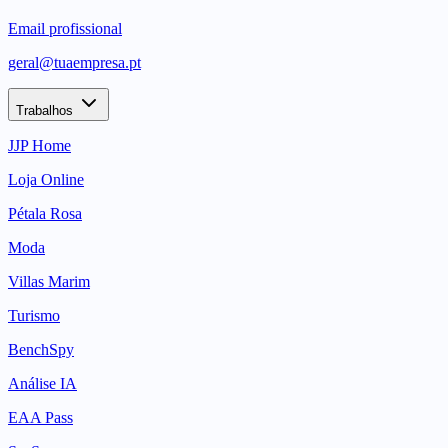
Email profissional
geral@tuaempresa.pt
Trabalhos
JJP Home
Loja Online
Pétala Rosa
Moda
Villas Marim
Turismo
BenchSpy
Análise IA
EAA Pass