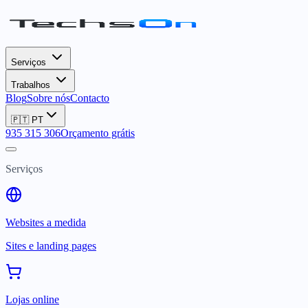
Serviços
Trabalhos
Blog
Sobre nós
Contacto
🇵🇹
PT
935 315 306
Orçamento grátis
Serviços
Websites a medida
Sites e landing pages
Lojas online