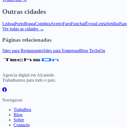
Outras cidades
Lisboa
Porto
Braga
Coimbra
Aveiro
Faro
Funchal
Évora
Leiria
Setúbal
San
Ver todas as cidades →
Páginas relacionadas
Sites para Restaurantes
Sites para Empresas
Blog TechsOn
Agencia digital em Alcanede.
Trabalhamos para todo o pais.
Navegacao
Trabalhos
Blog
Sobre
Contacto