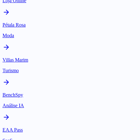
Loja Online
Pétala Rosa
Moda
Villas Marim
Turismo
BenchSpy
Análise IA
EAA Pass