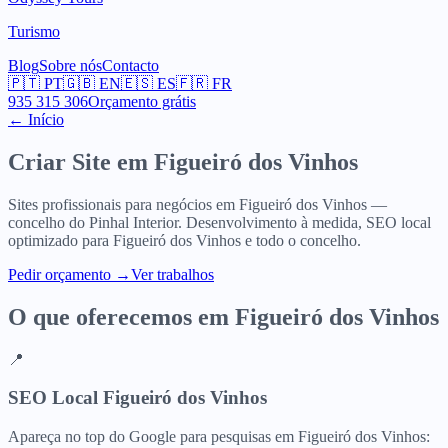
Turismo
Blog
Sobre nós
Contacto
🇵🇹
PT
🇬🇧
EN
🇪🇸
ES
🇫🇷
FR
935 315 306
Orçamento grátis
← Início
Criar Site em
Figueiró dos Vinhos
Sites profissionais para negócios em Figueiró dos Vinhos —
concelho do Pinhal Interior. Desenvolvimento à medida, SEO local
optimizado para Figueiró dos Vinhos e todo o concelho.
Pedir orçamento
→
Ver trabalhos
O que oferecemos em
Figueiró dos Vinhos
📍
SEO Local Figueiró dos Vinhos
Apareça no top do Google para pesquisas em Figueiró dos Vinhos: