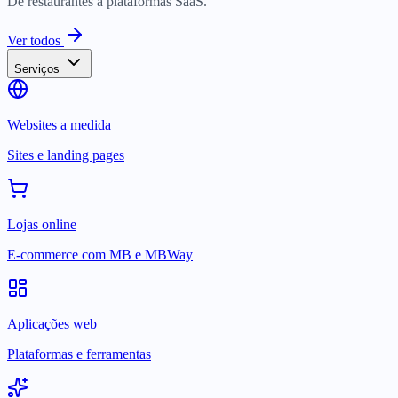
De restaurantes a plataformas SaaS.
Ver todos
Serviços
Websites a medida
Sites e landing pages
Lojas online
E-commerce com MB e MBWay
Aplicações web
Plataformas e ferramentas