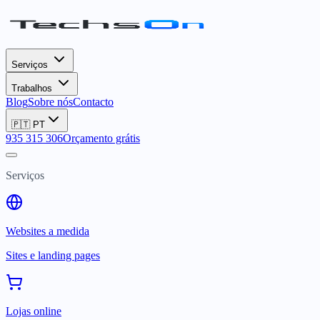
Serviços
Trabalhos
Blog
Sobre nós
Contacto
🇵🇹
PT
935 315 306
Orçamento grátis
Serviços
Websites a medida
Sites e landing pages
Lojas online