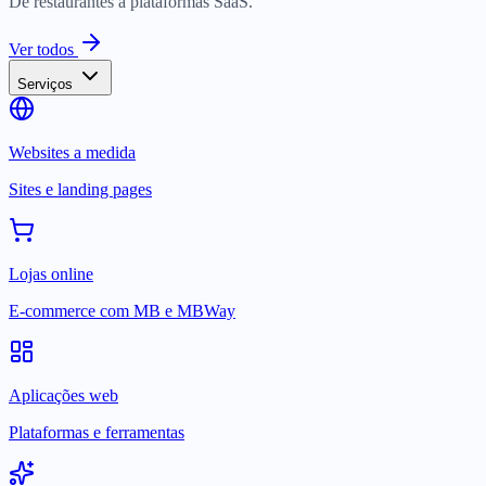
De restaurantes a plataformas SaaS.
Ver todos
Serviços
Websites a medida
Sites e landing pages
Lojas online
E-commerce com MB e MBWay
Aplicações web
Plataformas e ferramentas