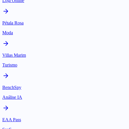
Loja Online
Pétala Rosa
Moda
Villas Marim
Turismo
BenchSpy
Análise IA
EAA Pass