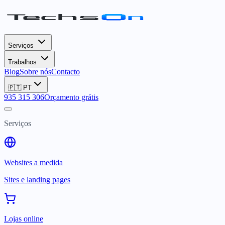
Serviços
Trabalhos
Blog
Sobre nós
Contacto
🇵🇹
PT
935 315 306
Orçamento grátis
Serviços
Websites a medida
Sites e landing pages
Lojas online