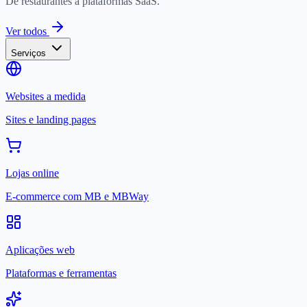
De restaurantes a plataformas SaaS.
Ver todos
Serviços
Websites a medida
Sites e landing pages
Lojas online
E-commerce com MB e MBWay
Aplicações web
Plataformas e ferramentas