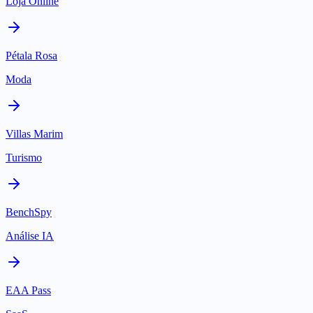
Loja Online
Pétala Rosa
Moda
Villas Marim
Turismo
BenchSpy
Análise IA
EAA Pass