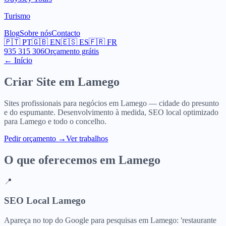
Turismo
Blog
Sobre nós
Contacto
🇵🇹
PT
🇬🇧
EN
🇪🇸
ES
🇫🇷
FR
935 315 306
Orçamento grátis
← Início
Criar Site em
Lamego
Sites profissionais para negócios em Lamego — cidade do presunto
e do espumante. Desenvolvimento à medida, SEO local optimizado
para Lamego e todo o concelho.
Pedir orçamento
→
Ver trabalhos
O que oferecemos em
Lamego
📍
SEO Local Lamego
Apareça no top do Google para pesquisas em Lamego: 'restaurante