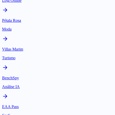
Loja Online
Pétala Rosa
Moda
Villas Marim
Turismo
BenchSpy
Análise IA
EAA Pass