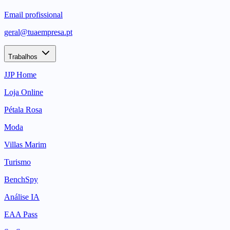
Email profissional
geral@tuaempresa.pt
Trabalhos
JJP Home
Loja Online
Pétala Rosa
Moda
Villas Marim
Turismo
BenchSpy
Análise IA
EAA Pass