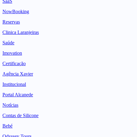
SaaS
NowBooking
Reservas
Clinica Laranjeiras
Saúde
Imovation
Certificação
Agência Xavier
Institucional
Portal Alcanede
Notícias
Contas de Silicone
Bebé
Odyssey Tours