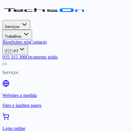
Serviços
Trabalhos
Blog
Sobre nós
Contacto
🇵🇹
PT
935 315 306
Orçamento grátis
Serviços
Websites a medida
Sites e landing pages
Lojas online