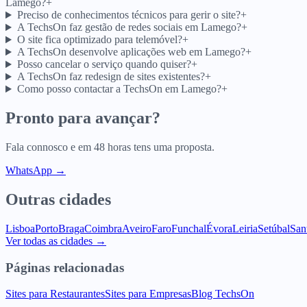
Lamego?
+
Preciso de conhecimentos técnicos para gerir o site?
+
A TechsOn faz gestão de redes sociais em Lamego?
+
O site fica optimizado para telemóvel?
+
A TechsOn desenvolve aplicações web em Lamego?
+
Posso cancelar o serviço quando quiser?
+
A TechsOn faz redesign de sites existentes?
+
Como posso contactar a TechsOn em Lamego?
+
Pronto para avançar?
Fala connosco e em 48 horas tens uma proposta.
WhatsApp →
Outras cidades
Lisboa
Porto
Braga
Coimbra
Aveiro
Faro
Funchal
Évora
Leiria
Setúbal
San
Ver todas as cidades →
Páginas relacionadas
Sites para Restaurantes
Sites para Empresas
Blog TechsOn