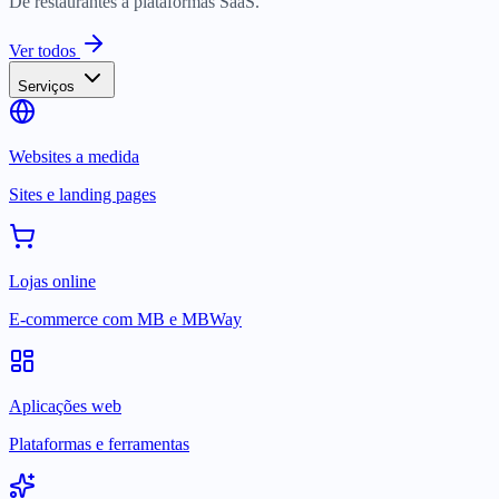
De restaurantes a plataformas SaaS.
Ver todos
Serviços
Websites a medida
Sites e landing pages
Lojas online
E-commerce com MB e MBWay
Aplicações web
Plataformas e ferramentas