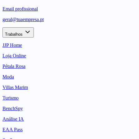
Email profissional
geral@tuaempresa.pt
Trabalhos
JJP Home
Loja Online
Pétala Rosa
Moda
Villas Marim
Turismo
BenchSpy
Análise IA
EAA Pass