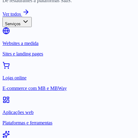
De restaurantes a plataformas SaaS.
Ver todos
Serviços
Websites a medida
Sites e landing pages
Lojas online
E-commerce com MB e MBWay
Aplicações web
Plataformas e ferramentas