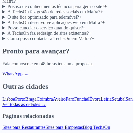
Mafra?
+
Preciso de conhecimentos técnicos para gerir o site?
+
A TechsOn faz gestão de redes sociais em Mafra?
+
O site fica optimizado para telemóvel?
+
A TechsOn desenvolve aplicações web em Mafra?
+
Posso cancelar o serviço quando quiser?
+
A TechsOn faz redesign de sites existentes?
+
Como posso contactar a TechsOn em Mafra?
+
Pronto para avançar?
Fala connosco e em 48 horas tens uma proposta.
WhatsApp →
Outras cidades
Lisboa
Porto
Braga
Coimbra
Aveiro
Faro
Funchal
Évora
Leiria
Setúbal
San
Ver todas as cidades →
Páginas relacionadas
Sites para Restaurantes
Sites para Empresas
Blog TechsOn