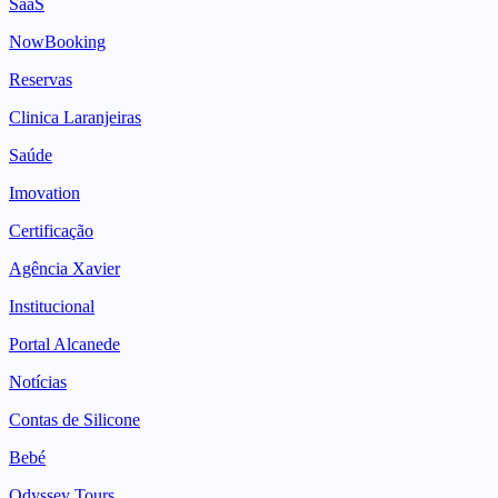
SaaS
NowBooking
Reservas
Clinica Laranjeiras
Saúde
Imovation
Certificação
Agência Xavier
Institucional
Portal Alcanede
Notícias
Contas de Silicone
Bebé
Odyssey Tours