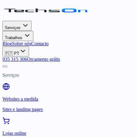
Serviços
Trabalhos
Blog
Sobre nós
Contacto
🇵🇹
PT
935 315 306
Orçamento grátis
Serviços
Websites a medida
Sites e landing pages
Lojas online