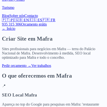
Turismo
Blog
Sobre nós
Contacto
🇵🇹
PT
🇬🇧
EN
🇪🇸
ES
🇫🇷
FR
935 315 306
Orçamento grátis
← Início
Criar Site em
Mafra
Sites profissionais para negócios em Mafra — terra do Palácio
Nacional de Mafra. Desenvolvimento à medida, SEO local
optimizado para Mafra e todo o concelho.
Pedir orçamento
→
Ver trabalhos
O que oferecemos em
Mafra
📍
SEO Local Mafra
Apareça no top do Google para pesquisas em Mafra: 'restaurante